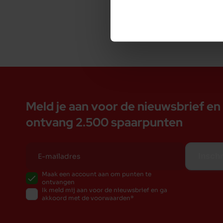
Meld je aan voor de nieuwsbrief en
ontvang 2.500 spaarpunten
Inschr
Maak een account aan om punten te
ontvangen
Ik meld mij aan voor de nieuwsbrief en ga
akkoord met de voorwaarden