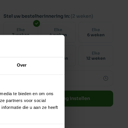
Stel uw bestelherinnering in:
(2 weken)
Elke
Elke
Elke
2 weken
4 weken
6 weken
Elke
Elke
Elke
8 weken
10 weken
12 weken
Over
 media te bieden en om ons
Bestelherinnering instellen
ze partners voor social
nformatie die u aan ze heeft