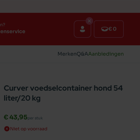
en?
€ 0
tenservice
Merken
Q&A
Aanbiedingen
Curver voedselcontainer hond 54
liter/20 kg
€ 43,95
per stuk
Niet op voorraad