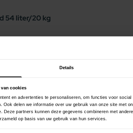
 54 liter/20 kg
ken? Gebruik dan de Curver Voedselcontainer
n kunt u eenvoudig hondenvoer bewaren,
euke, diverse hondenprints, welke in het
Details
 voedselcontainer kunt u een opening creeren,
de
 van cookies
 Nooit meer een zak brokken in de schuur of
ent en advertenties te personaliseren, om functies voor social
.
. Ook delen we informatie over uw gebruik van onze site met on
e. Deze partners kunnen deze gegevens combineren met andere i
erzameld op basis van uw gebruik van hun services.