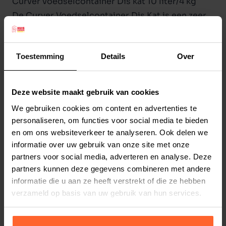
Curver voedselcontainer Dis kat 10 liter/4 kg
De Curver Voedselcontainer Dis Kat is een zeer
handige container voor het bewaren van
kattenbrokjes. Met deze container heeft ue nooit
Toestemming
Details
Over
meer een zak brokjes in de schuur of kelder, maar
is het netjes opgeborgen in een fraai uitziende
container.
Deze website maakt gebruik van cookies
Lees meer
De container bevat een handige opening aan de
We gebruiken cookies om content en advertenties te
bovenkant, zodat u de brokjes gemakkelijk in een
Productspecificaties
personaliseren, om functies voor social media te bieden
kattenvoerbak kunt schenken.Voorzien van een
en om ons websiteverkeer te analyseren. Ook delen we
Stel uw bestelherinnering in:
(2 weken)
handvat, om de voerton gemakkelijk te kunnen
informatie over uw gebruik van onze site met onze
Elke
Elke
Elke
verplaatsen.
partners voor social media, adverteren en analyse. Deze
2 weken
4 weken
6 weken
partners kunnen deze gegevens combineren met andere
Leuk detail: voorzien van een leuke print.
informatie die u aan ze heeft verstrekt of die ze hebben
Inhoud 10 liter, ongeveer 4 kg.
Elke
Elke
Elke
verzameld op basis van uw gebruik van hun services.
8 weken
10 weken
12 weken