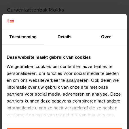
Curver kattenbak Mokka
Een schitterend uitziende design kattentoilet
van het merk Curver. Dit kattentoilet is van het
oersterke materiaal Rattan, gemaakt van een
Toestemming
Details
Over
hoogwaardig gevlochten kunststof. Voorzien van
een plateau met gaatjes wat er voor dient, dat
Deze website maakt gebruik van cookies
wanneer uw kat van het toilet komt, hij of zij een
Lees meer
deel van het kattengrit onder de poten al kwijt is.
We gebruiken cookies om content en advertenties te
personaliseren, om functies voor social media te bieden
Tevens een handige uitschuifbare lade, zodat u in
Productspecificaties
en om ons websiteverkeer te analyseren. Ook delen we
een oogopslag kunt zien of het kattentoilet al
Stel uw bestelherinnering in:
(2 weken)
informatie over uw gebruik van onze site met onze
aan verschoning toe is. Een aanwinst voor elk
partners voor social media, adverteren en analyse. Deze
Elke
Elke
Elke
interieur.
partners kunnen deze gegevens combineren met andere
2 weken
4 weken
6 weken
Kleur: mokka.
informatie die u aan ze heeft verstrekt of die ze hebben
Afmeting: 51 x 38,5 x 39,5 cm.
verzameld op basis van uw gebruik van hun services.
Elke
Elke
Elke
8 weken
10 weken
12 weken