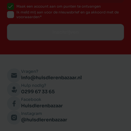
Maak een account aan om punten te ontvangen
Ik meld mij aan voor de nieuwsbrief en ga akkoord met de
voorwaarden
Inschrijven
Vragen?
info@huisdierenbazaar.nl
Hulp nodig?
0299 67 33 65
Facebook
Huisdierenbazaar
Instagram
@huisdierenbazaar