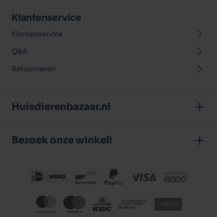
Klantenservice
Klantenservice
Q&A
Retourneren
Huisdierenbazaar.nl
Over ons
Bezoek onze winkel!
Onze winkel
Huisdierenbazaar
Algemene voorwaarden
J.P. Poelstraat 8
Klantbeoordelingen
1483 GC De Rijp (Noord-Holland)
Privacybeleid
Nederland