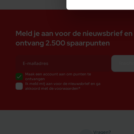
Meld je aan voor de nieuwsbrief en
ontvang 2.500 spaarpunten
Inschr
Maak een account aan om punten te
ontvangen
Ik meld mij aan voor de nieuwsbrief en ga
akkoord met de voorwaarden
Vragen?