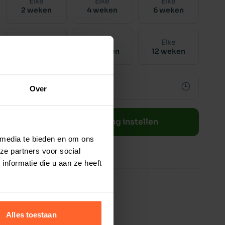
Elke
Elke
Elke
2 weken
4 weken
6 weken
Elke
Elke
Elke
8 weken
10 weken
12 weken
Over
Bestelherinnering instellen
 media te bieden en om ons
ze partners voor social
nformatie die u aan ze heeft
Alles toestaan