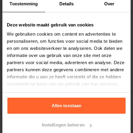
Toestemming
Details
Over
Productspecificaties
Stel uw bestelherinnering in:
(2 weken)
Deze website maakt gebruik van cookies
Elke
Elke
Elke
We gebruiken cookies om content en advertenties te
2 weken
4 weken
6 weken
personaliseren, om functies voor social media te bieden
en om ons websiteverkeer te analyseren. Ook delen we
Elke
Elke
Elke
informatie over uw gebruik van onze site met onze
8 weken
10 weken
12 weken
partners voor social media, adverteren en analyse. Deze
partners kunnen deze gegevens combineren met andere
informatie die u aan ze heeft verstrekt of die ze hebben
verzameld op basis van uw gebruik van hun services.
Bestelherinnering instellen
Alles toestaan
Instellingen beheren