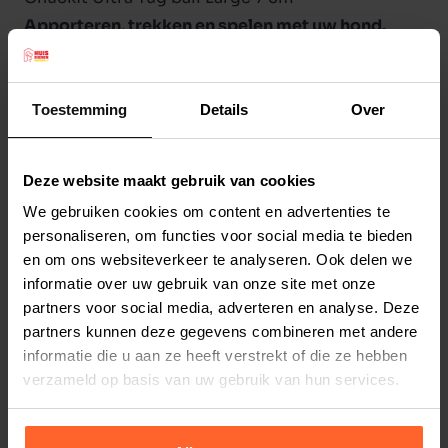
Apporteren, trekken en spelen met uw hond.
Gemakkelijk weg te gooien d.m.v. het lint. Geen
vieze handen omdat u de tennisbal niet meer op
hoeft te pakken. Voorzien van de originele ultra
Toestemming
Details
Over
tennisbal van Chuckit! Ideaal om te trekken met
uw hond.
Lees meer
Deze website maakt gebruik van cookies
Maat Large: 7 cm doorsnee.
We gebruiken cookies om content en advertenties te
Productspecificaties
personaliseren, om functies voor social media te bieden
en om ons websiteverkeer te analyseren. Ook delen we
Stel uw bestelherinnering in:
(2 weken)
informatie over uw gebruik van onze site met onze
Elke
Elke
Elke
partners voor social media, adverteren en analyse. Deze
2 weken
4 weken
6 weken
partners kunnen deze gegevens combineren met andere
informatie die u aan ze heeft verstrekt of die ze hebben
Elke
Elke
Elke
verzameld op basis van uw gebruik van hun services.
8 weken
10 weken
12 weken