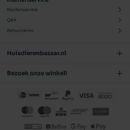
Klantenservice
Q&A
Retourneren
Huisdierenbazaar.nl
Over ons
Bezoek onze winkel!
Onze winkel
Huisdierenbazaar
Algemene voorwaarden
J.P. Poelstraat 8
Klantbeoordelingen
1483 GC De Rijp (Noord-Holland)
Privacybeleid
Nederland