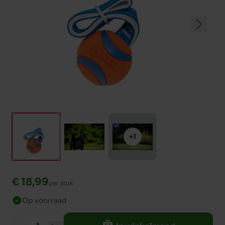
+1
€ 18,99
per stuk
Op voorraad