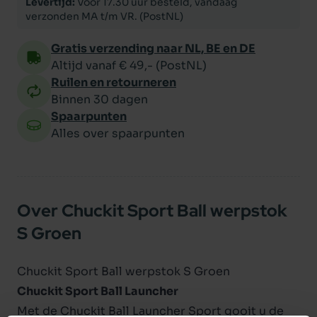
Levertijd:
Voor 17.30 uur besteld, vandaag
verzonden MA t/m VR. (PostNL)
Gratis verzending naar NL, BE en DE
Altijd vanaf € 49,- (PostNL)
Ruilen en retourneren
Binnen 30 dagen
Spaarpunten
Alles over spaarpunten
Over Chuckit Sport Ball werpstok
S Groen
Chuckit Sport Ball werpstok S Groen
Chuckit Sport Ball Launcher
Met de Chuckit Ball Launcher Sport gooit u de