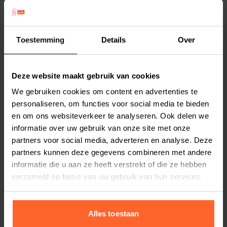
bal een eind weg zonder extreme
krachtsinspanning. Daarnaast hoeft u ook niet
meer te bukken, want met de Chuckit Ball
Toestemming
Details
Over
Launcher Sport kunt u de bal simpel van de
Lees meer
grond oppakken! Gemaakt van duurzaam
Deze website maakt gebruik van cookies
kunststof.
Productspecificaties
We gebruiken cookies om content en advertenties te
Wordt geleverd inclusief Chuckit tennisbal!
Stel uw bestelherinnering in:
(2 weken)
personaliseren, om functies voor social media te bieden
Maat Bal
en om ons websiteverkeer te analyseren. Ook delen we
Elke
Elke
Elke
Small (ø 5 cm)
informatie over uw gebruik van onze site met onze
2 weken
4 weken
6 weken
Lengte werpstok
partners voor social media, adverteren en analyse. Deze
35 cm
partners kunnen deze gegevens combineren met andere
Elke
Elke
Elke
informatie die u aan ze heeft verstrekt of die ze hebben
8 weken
10 weken
12 weken
verzameld op basis van uw gebruik van hun services.
Alles toestaan