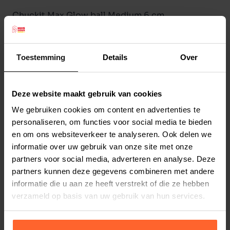
Chuckit Max Glow ball Medium 6 cm
Bal die perfect stuitert en super duurzaam is.
Geeft licht in het donker/schemer en is zeer
Toestemming
Details
Over
gemakkelijk schoon te maken.
Maat Small: 6 cm doorsnee.
Deze website maakt gebruik van cookies
We gebruiken cookies om content en advertenties te
Productspecificaties
personaliseren, om functies voor social media te bieden
en om ons websiteverkeer te analyseren. Ook delen we
Stel uw bestelherinnering in:
(2 weken)
informatie over uw gebruik van onze site met onze
Elke
Elke
Elke
partners voor social media, adverteren en analyse. Deze
2 weken
4 weken
6 weken
partners kunnen deze gegevens combineren met andere
informatie die u aan ze heeft verstrekt of die ze hebben
Elke
Elke
Elke
verzameld op basis van uw gebruik van hun services.
8 weken
10 weken
12 weken