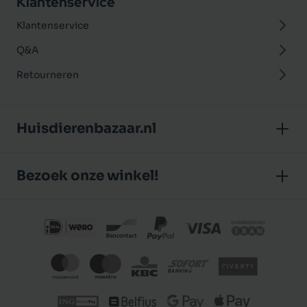
Klantenservice
Klantenservice
Q&A
Retourneren
Huisdierenbazaar.nl
Over ons
Bezoek onze winkel!
Onze winkel
Huisdierenbazaar
Algemene voorwaarden
J.P. Poelstraat 8
Klantbeoordelingen
1483 GC De Rijp (Noord-Holland)
Privacybeleid
Nederland