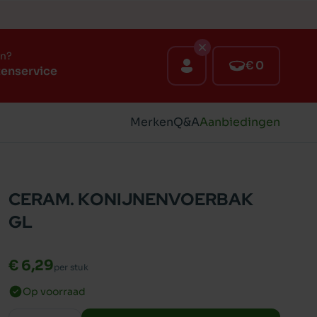
en?
€ 0
tenservice
Merken
Q&A
Aanbiedingen
CERAM. KONIJNENVOERBAK
GL
€ 6,29
per stuk
Op voorraad