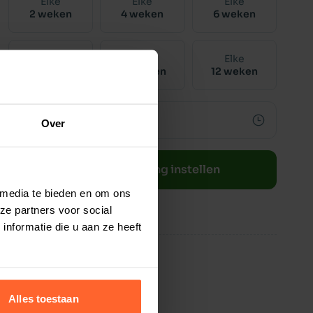
Elke
Elke
Elke
2 weken
4 weken
6 weken
Elke
Elke
Elke
8 weken
10 weken
12 weken
Over
Bestelherinnering instellen
 media te bieden en om ons
ze partners voor social
nformatie die u aan ze heeft
Alles toestaan