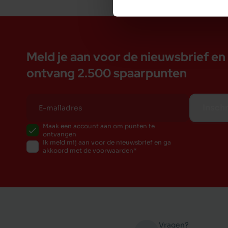
Meld je aan voor de nieuwsbrief en
ontvang 2.500 spaarpunten
Inschr
Maak een account aan om punten te
ontvangen
Ik meld mij aan voor de nieuwsbrief en ga
akkoord met de voorwaarden
Vragen?