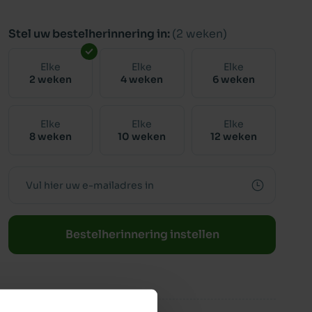
Stel uw bestelherinnering in:
(2 weken)
Elke
Elke
Elke
2 weken
4 weken
6 weken
Elke
Elke
Elke
8 weken
10 weken
12 weken
Bestelherinnering instellen