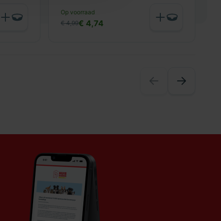
N
Op voorraad
€
€ 4,74
€ 4,99