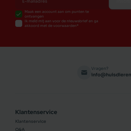
Inschr
Maak een account aan om punten te
ontvangen
Ik meld mij aan voor de nieuwsbrief en ga
akkoord met de voorwaarden
Vragen?
info@huisdieren
Klantenservice
Klantenservice
Q&A