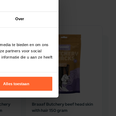
Over
5% korting
5
 media te bieden en om ons
ze partners voor social
nformatie die u aan ze heeft
Alles toestaan
chery
Braaaf Butchery beef head skin
B
am
with hair 150 gram
L