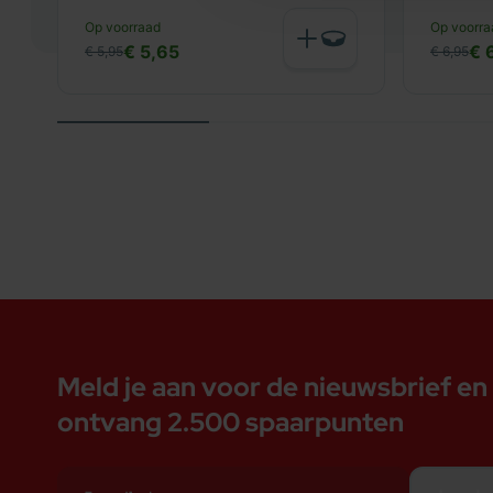
0,6%, eicosapentaeenzuur 0,1%, docosahexaeen
Op voorraad
Op voorra
€ 5,65
€ 
€ 5,95
€ 6,95
![Casa Fera Puppy voedingsschema]({{media url
![Casa Fera Puppy brokje]({{media url= "Casa Fer
Meld je aan voor de nieuwsbrief en
ontvang 2.500 spaarpunten