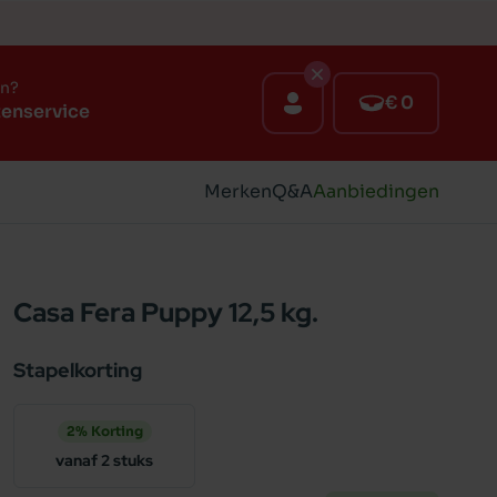
en?
€ 0
tenservice
Merken
Q&A
Aanbiedingen
Casa Fera Puppy 12,5 kg.
Stapelkorting
2% Korting
vanaf 2 stuks