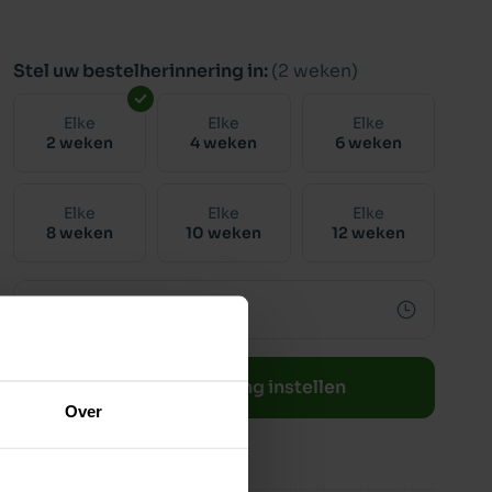
Stel uw bestelherinnering in:
(2 weken)
Elke
Elke
Elke
2 weken
4 weken
6 weken
Elke
Elke
Elke
8 weken
10 weken
12 weken
Bestelherinnering instellen
Over