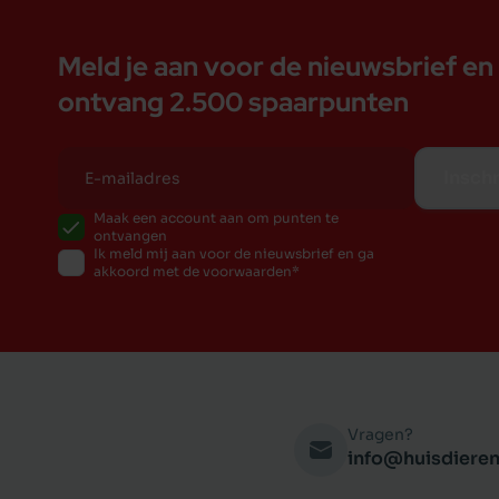
![Casa Fera kattenvoer Adult voedingsschema]({{
voedingsschema")
Meld je aan voor de nieuwsbrief en
![Casa Fera Adult brokje]({{media url= "Casa Fera
ontvang 2.500 spaarpunten
Inschr
Maak een account aan om punten te
ontvangen
Ik meld mij aan voor de nieuwsbrief en ga
akkoord met de voorwaarden
Vragen?
info@huisdieren