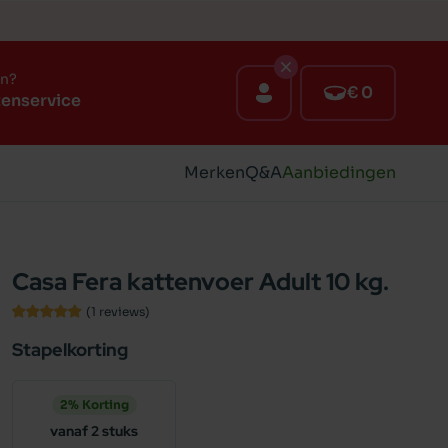
en?
€ 0
tenservice
Merken
Q&A
Aanbiedingen
Casa Fera kattenvoer Adult 10 kg.
(1
reviews
)
Stapelkorting
2% Korting
vanaf 2 stuks