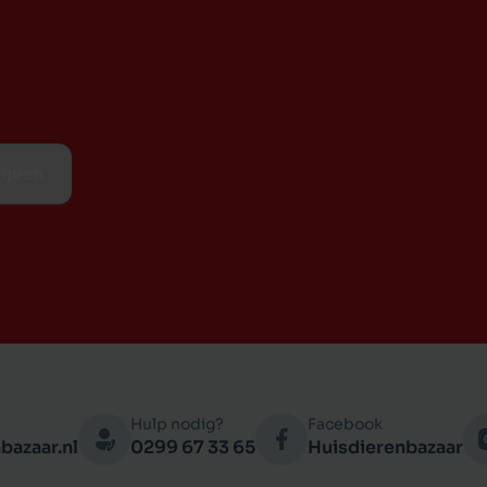
media url= "Casa Fera kattenvoer Adult
 Adult brokje")
ijven
Hulp nodig?
Facebook
bazaar.nl
0299 67 33 65
Huisdierenbazaar