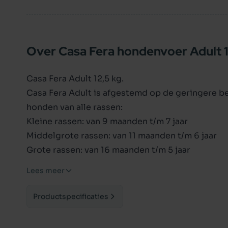
Over Casa Fera hondenvoer Adult 1
Casa Fera Adult 12,5 kg.
Casa Fera Adult is afgestemd op de geringere b
honden van alle rassen:
Kleine rassen: van 9 maanden t/m 7 jaar
Middelgrote rassen: van 11 maanden t/m 6 jaar
Grote rassen: van 16 maanden t/m 5 jaar
In deze leeftijdsfase is er geen groei en dient 
Lees meer
worden. De bronnen van eiwitten, vetten en kool
vertering verbetert en daarmee ook de ontlasting
Productspecificaties
onverzadigde vetzuren van de omega-3 familie h
bevordert en ook de weerstand verhoogt.