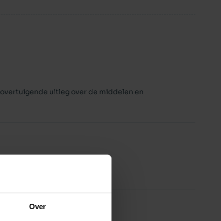
g overtuigende uitleg over de middelen en
Over