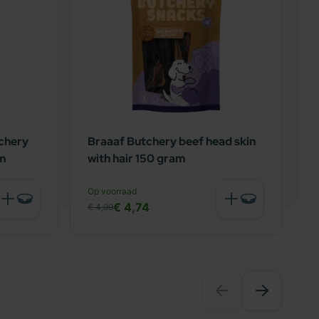
chery
Braaaf Butchery beef head skin
B
am
with hair 150 gram
L
N
Op voorraad
€
€ 4,74
€ 4,99