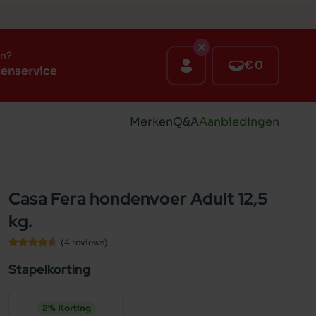
en?
€ 0
tenservice
Merken
Q&A
Aanbiedingen
Casa Fera hondenvoer Adult 12,5
kg.
(4
reviews
)
Stapelkorting
2% Korting