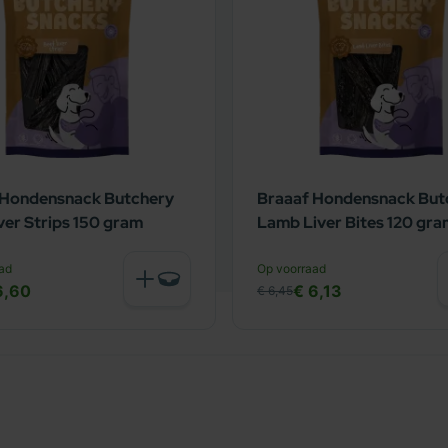
 Hondensnack Butchery
Braaaf Hondensnack But
ver Strips 150 gram
Lamb Liver Bites 120 gr
ad
Op voorraad
6,60
€ 6,13
€ 6,45