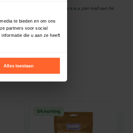
ddellijk mijn geld terug nadat ik e.e.a. per mail aan de
or mijn hondje... ;-)
 media te bieden en om ons
ze partners voor social
nformatie die u aan ze heeft
Alles toestaan
5% korting
5