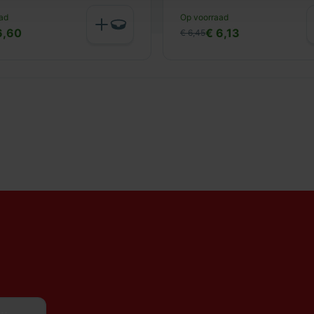
ad
Op voorraad
6,60
€ 6,13
€ 6,45