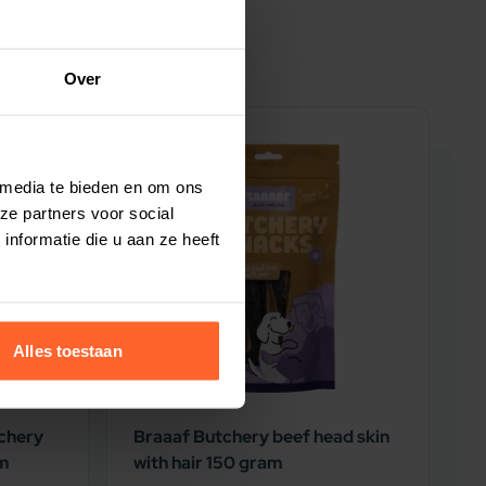
Over
5% korting
5
 media te bieden en om ons
ze partners voor social
nformatie die u aan ze heeft
Alles toestaan
chery
Braaaf Butchery beef head skin
B
am
with hair 150 gram
L