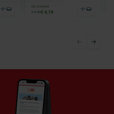
N
Op voorraad
€
€ 4,74
€ 4,99