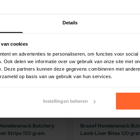
uwe as 5,8%, vocht 10%, calcium 0,9%, fosfor
Details
 voor de te verstrekken hoeveelheid.
ting
5% korting
rt]({{media url= "Carocroc voedingsschema
 van cookies
ent en advertenties te personaliseren, om functies voor social
n. Let daarom steeds op de conditie van uw
. Ook delen we informatie over uw gebruik van onze site met on
.
e. Deze partners kunnen deze gegevens combineren met andere i
erzameld op basis van uw gebruik van hun services.
Instellingen beheren
 Hondensnack Butchery
Braaaf Hondensnack But
ver Strips 150 gram
Lamb Liver Bites 120 gr