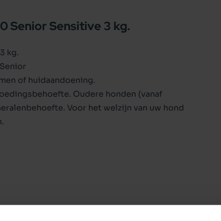
 Senior Sensitive 3 kg.
3 kg.
 Senior
men of huidaandoening.
voedingsbehoefte. Oudere honden (vanaf
neralenbehoefte. Voor het welzijn van uw hond
.
/10 Senior Sensitive is afgestemd op de
nier- en leverfunctie ondersteund. Carocroc
itive 16/10
 (gevogelte, rund), bietenpulp, gehydrolyseerde