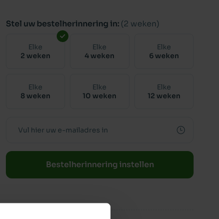
Stel uw bestelherinnering in:
(2 weken)
Elke
Elke
Elke
2 weken
4 weken
6 weken
Elke
Elke
Elke
8 weken
10 weken
12 weken
Bestelherinnering instellen