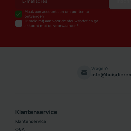
Inschr
Maak een account aan om punten te
ontvangen
Ik meld mij aan voor de nieuwsbrief en ga
akkoord met de voorwaarden
Vragen?
info@huisdieren
Klantenservice
Klantenservice
Q&A