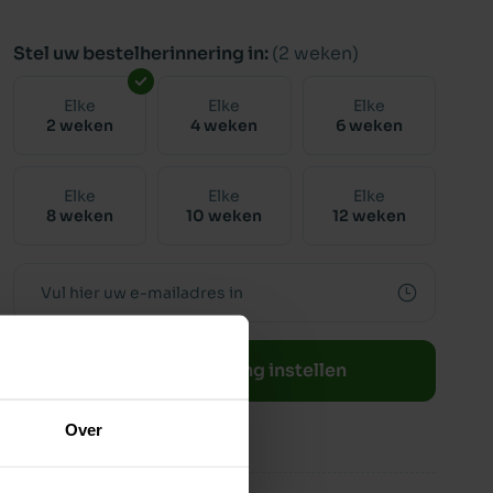
Stel uw bestelherinnering in:
(2 weken)
Elke
Elke
Elke
2 weken
4 weken
6 weken
Elke
Elke
Elke
8 weken
10 weken
12 weken
Bestelherinnering instellen
Over