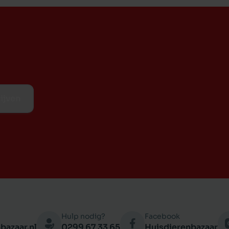
ijven
Hulp nodig?
Facebook
bazaar.nl
0299 67 33 65
Huisdierenbazaar