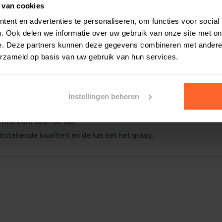
 van cookies
 url= "Carocroc voedingsschema 31/18 Lamb")
ent en advertenties te personaliseren, om functies voor social
. Ook delen we informatie over uw gebruik van onze site met on
ascale Heynen
6 februari 2026
e. Deze partners kunnen deze gegevens combineren met andere i
oed product
erzameld op basis van uw gebruik van hun services.
n snel geleverd
Instellingen beheren
erry
8 september 2025
rima eten voor de kat
itstekende kwaliteit en de kat eet het graag.