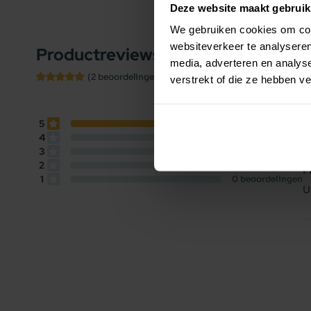
Deze website maakt gebruik
![Carocroc voedingsschema 31/18 Lamb]({{media
We gebruiken cookies om cont
websiteverkeer te analyseren
Productreviews
10.0
P
/10
media, adverteren en analys
Beoordelingen
G
(2 beoordelingen)
verstrekt of die ze hebben v
E
5
2
beoordelingen
4
0
beoordelingen
B
3
0
beoordelingen
2
0
beoordelingen
P
1
0
beoordelingen
U