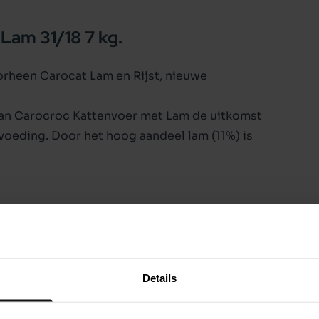
Lam 31/18 7 kg.
orheen Carocat Lam en Rijst, nieuwe
 kan Carocroc Kattenvoer met Lam de uitkomst
voeding. Door het hoog aandeel lam (11%) is
lam (11%), rijst, maïsgluten, dierlijk vet
ippenlever, visolie (zalm), mineralen
we as 6,2%, vocht 10%, calcium 1,1%, fosfor
Details
atie voor de te verstrekken hoeveelheid.