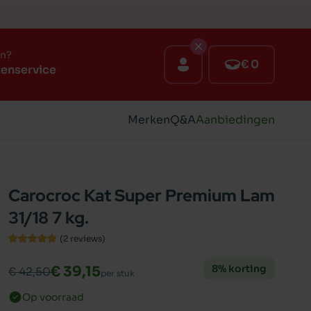
en?
€ 0
tenservice
Merken
Q&A
Aanbiedingen
Carocroc Kat Super Premium Lam
31/18 7 kg.
(2
reviews
)
8% korting
€ 39,15
€ 42,50
per stuk
Op voorraad