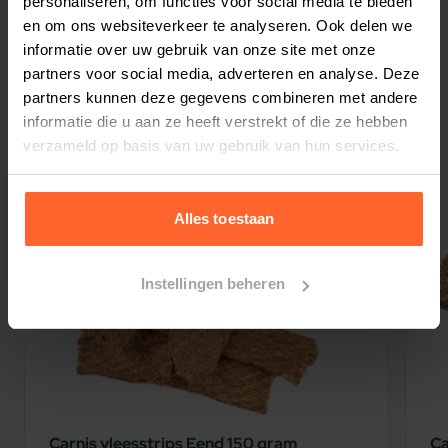
personaliseren, om functies voor social media te bieden
en om ons websiteverkeer te analyseren. Ook delen we
informatie over uw gebruik van onze site met onze
partners voor social media, adverteren en analyse. Deze
Gerelateerde producten
partners kunnen deze gegevens combineren met andere
informatie die u aan ze heeft verstrekt of die ze hebben
verzameld op basis van uw gebruik van hun services.
Alles toestaan
Instellingen beheren
Carnis vleesstrips Eend 150 gram
Ca