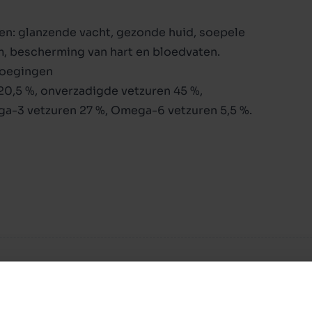
en: glanzende vacht, gezonde huid, soepele
, bescherming van hart en bloedvaten.
evoegingen
20,5 %, onverzadigde vetzuren 45 %,
a-3 vetzuren 27 %, Omega-6 vetzuren 5,5 %.
rvering-, smaak-, en kleurstoffen is het ideaal