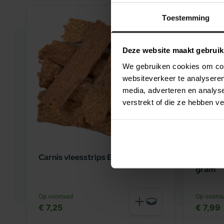
Toestemming
Deze website maakt gebruik
We gebruiken cookies om cont
websiteverkeer te analyseren
media, adverteren en analys
verstrekt of die ze hebben v
Carnis vleesstrips Eend 150 gram
Carnis 
gram
Op voorraad
Op voorra
€ 7,25
€ 7,99