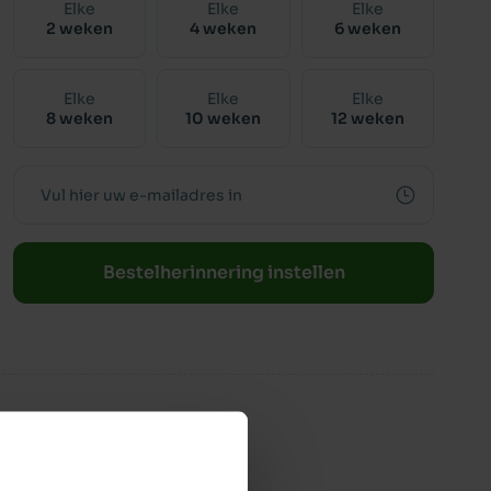
Elke
Elke
Elke
2 weken
4 weken
6 weken
Elke
Elke
Elke
8 weken
10 weken
12 weken
Bestelherinnering instellen