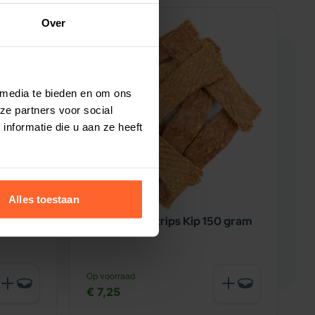
Over
 media te bieden en om ons
ze partners voor social
nformatie die u aan ze heeft
Alles toestaan
n 150
Carnis vleesstrips Kip 150 gram
C
Op voorraad
O
€ 7,25
€