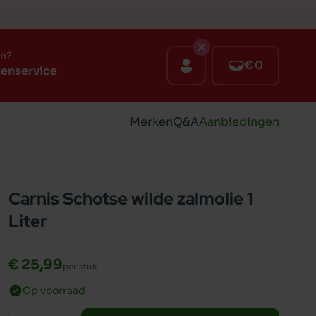
en?
€ 0
tenservice
Merken
Q&A
Aanbiedingen
Carnis Schotse wilde zalmolie 1
Liter
€ 25,99
per stuk
Op voorraad