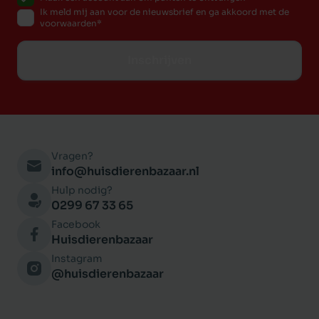
mineralen
Ik meld mij aan voor de nieuwsbrief en ga akkoord met de
voorwaarden
Analyse:
Eiwit 20 %, Vet 12 %, Vocht 9%, Ruwe As 6% Ruwe
Inschrijven
Celstof 3.1 %, Calcium. 1.5 %, Fosfor 1.0 %
Aanbevolen hoeveelheden voor het voer:
Circa 1 - 1,2% van het lichaamsgewicht
(vuistregel), afhankelijk van de activiteit van de
hond.
Vragen?
info@huisdierenbazaar.nl
GEWICHT HOEVEELHEID VOER
Hulp nodig?
in Kg PER DAG
0299 67 33 65
5 kg 60 gr
Facebook
10 kg 120 gr
Huisdierenbazaar
20 kg 240 gr
Instagram
30 kg 315 gr
@huisdierenbazaar
40 kg 360 gr
50 kg 450 gr