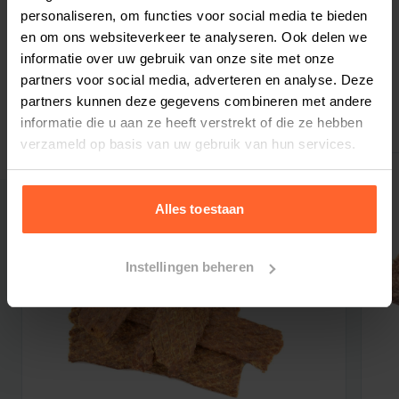
Bestelherinnering instellen
personaliseren, om functies voor social media te bieden
lage temperatuur (ca. 75 graden), waardoor er
en om ons websiteverkeer te analyseren. Ook delen we
bijna geen verlies of verandering van de
informatie over uw gebruik van onze site met onze
natuurlijke ingredienten plaatsvindt.
partners voor social media, adverteren en analyse. Deze
De hypoallergene 100% glutenvrije Carnis lam
partners kunnen deze gegevens combineren met andere
Gerelateerde producten
geperste brokken kunnen een positief effect
informatie die u aan ze heeft verstrekt of die ze hebben
hebben op honden met obesitas,
verzameld op basis van uw gebruik van hun services.
darmproblemen, huid- en vachtproblemen en/of
allergische klachten.
Alles toestaan
Deze brok is geschikt voor volwassen honden
van kleine rassen. De grootte van de brok is
kleiner dan de normale variant. De samenstelling
Instellingen beheren
is identiek.
De voordelen van Carnis Lam geperst
hondenvoer:
De geperste brok is een 100% natuurlijk
product!