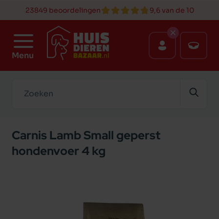
23849 beoordelingen
9,6 van de 10
Menu
Zoeken
Carnis Lamb Small geperst
hondenvoer 4 kg