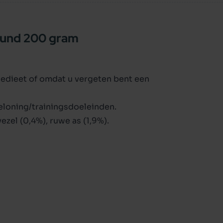
rund 200 gram
atiedieet of omdat u vergeten bent een
beloning/trainingsdoeleinden.
ezel (0,4%), ruwe as (1,9%).
e B1 - 2 mg, vitamine B2 - 2 mg, vitamine B6 - 1
g, vitamine H - 20 mcg, Mangaan 3 mg,
 runderorgaanvlees