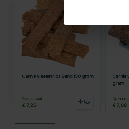
Carnis vleesstrips Eend 150 gram
Carnis 
gram
Op voorraad
Op voorra
€ 7,25
€ 7,99