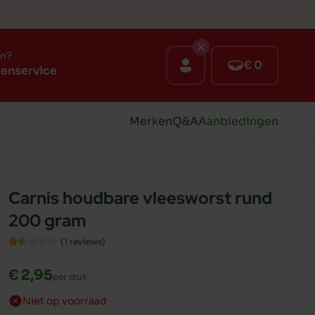
en?
€ 0
tenservice
Merken
Q&A
Aanbiedingen
Carnis houdbare vleesworst rund
200 gram
(1
reviews
)
€ 2,95
per stuk
Niet op voorraad