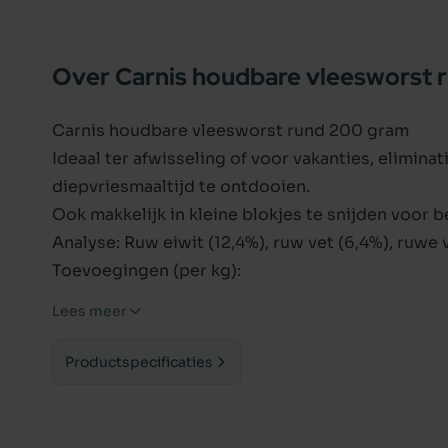
Over Carnis houdbare vleesworst 
Carnis houdbare vleesworst rund 200 gram
Ideaal ter afwisseling of voor vakanties, elimin
diepvriesmaaltijd te ontdooien.
Ook makkelijk in kleine blokjes te snijden voor 
Analyse: Ruw eiwit (12,4%), ruw vet (6,4%), ruwe v
Toevoegingen (per kg):
vitamine D3 - 200 iU, vitamine E - 45 mg, vitamin
Lees meer
mg, vitamine B9 - 0,2 mg, vitamine B12 - 20 mc
100% vleesworsten, bestaande uit rundvlees en
Productspecificaties