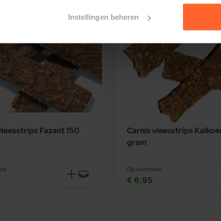
Instellingen beheren
vleesstrips Fazant 150
Carnis vleesstrips Kalkoe
gram
ad
Op voorraad
€ 6,95