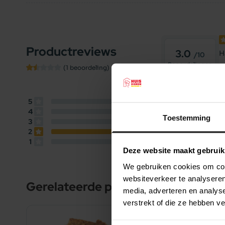
Productreviews
3.0
H
/10
Beoordelingen
E
(1 beoordeling)
E
5
0
beoordelingen
4
0
beoordelingen
Toestemming
3
0
beoordelingen
2
1
beoordeling
1
0
beoordelingen
Deze website maakt gebruik
We gebruiken cookies om cont
websiteverkeer te analyseren
Gerelateerde producten
media, adverteren en analys
verstrekt of die ze hebben v