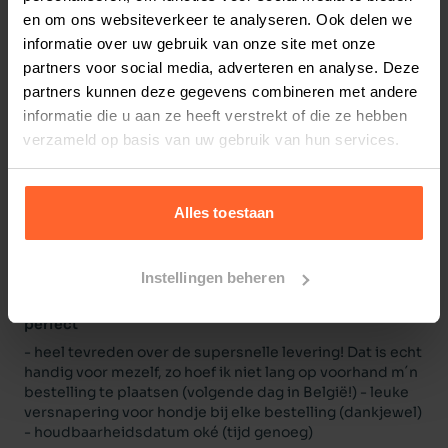
3
0
beoordelingen
en om ons websiteverkeer te analyseren. Ook delen we
2
0
beoordelingen
informatie over uw gebruik van onze site met onze
1
0
beoordelingen
partners voor social media, adverteren en analyse. Deze
partners kunnen deze gegevens combineren met andere
informatie die u aan ze heeft verstrekt of die ze hebben
Sylvia
6 februari 2026
verzameld op basis van uw gebruik van hun services.
Onze hond is hier razend op!
Tja, in één woord perfect.
Alles toestaan
Mick
16 augustus 2025
Instellingen beheren
Hondje vindt vleesworst heerlijk, ook op haar likmat
perfect
- heel tevreden over de supersnelle levering! Dat is echt
handig voor mezelf, zo hoef ik niet lang op voorhand m´n
bestelling te plaatsen (volgende dag in België!) - leuke
versnapering voor hondje bij elke bestelling (dankjewel)
- houdbaarheidsdatum oké (tijd genoeg)