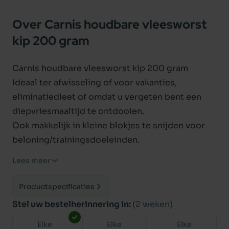
Over Carnis houdbare vleesworst
kip 200 gram
Carnis houdbare vleesworst kip 200 gram
Ideaal ter afwisseling of voor vakanties,
eliminatiedieet of omdat u vergeten bent een
diepvriesmaaltijd te ontdooien.
Ook makkelijk in kleine blokjes te snijden voor
beloning/trainingsdoeleinden.
Analyse: Ruw eiwit (16,2%), ruw vet (4,3%), ruwe
Lees meer
vezel (0,4%), ruwe as (1,7%)
Toevoegingen (per kg):
Productspecificaties
vitamine D3 - 200 iU, vitamine E - 45 mg,
Stel uw bestelherinnering in:
(2 weken)
vitamine B1 - 2 mg, vitamine B2 - 2 mg, vitamine
Elke
Elke
Elke
B6 - 1 mg, vitamine B9 - 0,2 mg, vitamine B12 - 20