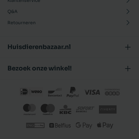
Klantenservice
Q&A
Retourneren
Huisdierenbazaar.nl
Over ons
Bezoek onze winkel!
Onze winkel
Huisdierenbazaar
Algemene voorwaarden
J.P. Poelstraat 8
Klantbeoordelingen
1483 GC De Rijp (Noord-Holland)
Privacybeleid
Nederland