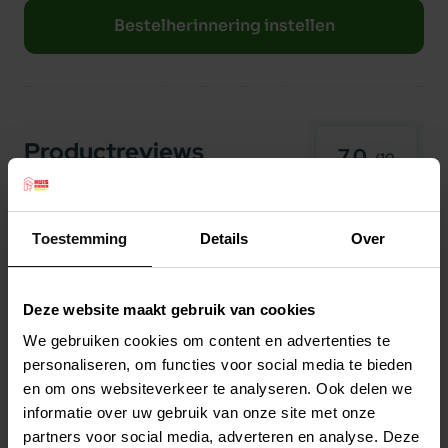
Bestelherinnering instellen
### VERS BEREIDE SCHOTSE ZALM (ZONDER
GRAAT)
Onze zalm is afkomstig van de Schotse
hooglanden. Een heerlijke bron van licht
Productreviews
verteerbare eiwitten, Omega-3, vitamine D en
7.0
/10
selenium.
Beoordelingen
(2 beoordelingen)
### ZOETE AARDAPPEL
5
1
beoordeling
Toestemming
Details
Over
4
0
beoordelingen
Een zeer goed verteerbare pmium bron die
3
0
beoordelingen
langzaam energie afgeeft, rijk aan anti-oxidanten
2
1
beoordeling
Deze website maakt gebruik van cookies
en een grote bron van oplosbare vezels.
1
0
beoordelingen
We gebruiken cookies om content en advertenties te
personaliseren, om functies voor social media te bieden
### ZEEWIER
en om ons websiteverkeer te analyseren. Ook delen we
Zorgt voor een natuurlijke en waardevolle bron
Annette
25 februari 2026
informatie over uw gebruik van onze site met onze
van mineralen die jodium bevatten die de
Snelle bezorging
partners voor social media, adverteren en analyse. Deze