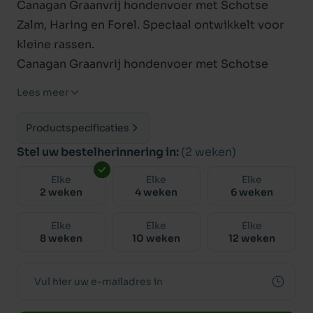
Canagan Graanvrij hondenvoer met Schotse
Zalm, Haring en Forel. Speciaal ontwikkelt voor
kleine rassen.
Canagan Graanvrij hondenvoer met Schotse
Zalm is een zorgvuldig uitgebalanceerde
Lees meer
graanvrije voeding met een scala aan speciaal
geselecteerde vis. Onze vers bereide Schotse
Productspecificaties
zalm (zonder graat) wordt geproduceerd
Stel uw bestelherinnering in:
(2 weken)
volgens voeding die gelijk is aan de menselijke
Elke
Elke
Elke
standaard en bovendien wordt dit heerlijke eten
2 weken
4 weken
6 weken
verder aangevuld met haring, forel en witvis.
Met verminderde koolhydraten niveaus, en tal
Elke
Elke
Elke
8 weken
10 weken
12 weken
van heilzame plantaardige extracten biedt
Canagan Schotse Zalm uw hond een unieke mix
van eiwitten.
ALLEEN GEZONDE INGREDIËNTEN