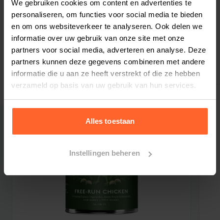
We gebruiken cookies om content en advertenties te
Bestelherinnering instellen
### VERS BEREIDE VRIJE UITLOOP KIP
personaliseren, om functies voor social media te bieden
Kip is een uitstekende bron van eiwitten,
en om ons websiteverkeer te analyseren. Ook delen we
vitaminen, fosfor en selenium die goed is voor
informatie over uw gebruik van onze site met onze
partners voor social media, adverteren en analyse. Deze
het immuunsysteem.
partners kunnen deze gegevens combineren met andere
Gerelateerde producten
informatie die u aan ze heeft verstrekt of die ze hebben
### ZOETE AARDAPPEL
verzameld op basis van uw gebruik van hun services.
Een zeer goed verteerbare pmium bron die
langzaam energie afgeeft, rijk aan anti-oxidanten
en een grote bron van oplosbare vezels.
Alles toestaan
### ZEEWIER
Instellingen beheren
Zorgt voor een natuurlijke en waardevolle bron
van mineralen die jodium bevatten die de
schildklierfunctie en de controle van de
stofwisseling ondersteunen.