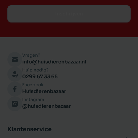
maanden 10-11 maanden 12-13 maanden 14-15
maanden 16-17 maanden Zeer Klein 1-4kg 65 85
Inschrijven
95 85 65 Volwassen Volwassen Volwassen Klein
5-10kg 145 165 180 165 155 145 Volwassen
Volwassen Middel 10-25kg 215 235 255 255 235
225 215 Volwassen Groot 25-45kg 385 405 425
440 425 405 395 385 .
Vragen?
info@huisdierenbazaar.nl
Hulp nodig?
0299 67 33 65
Facebook
Huisdierenbazaar
Instagram
@huisdierenbazaar
Klantenservice