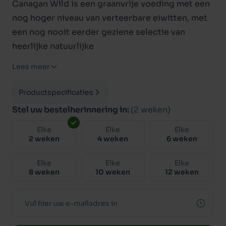
Canagan Wild is een graanvrije voeding met een
nog hoger niveau van verteerbare eiwitten, met
een nog nooit eerder geziene selectie van
heerlijke natuurlijke
ingrediënten. Onze vers bereide eend en hert
Lees meer
worden geproduceerd volgens voeding die
gelijk is aan de menselijke standaard en worden
Productspecificaties
perfect aangevuld met groenten en plantaardige
Stel uw bestelherinnering in:
(2 weken)
extracten. Uw hond zal aan u laten zien dat dit de
Elke
Elke
Elke
ultieme smaakbeleving is.
2 weken
4 weken
6 weken
ALLEEN GEZONDE INGREDIËNTEN
Elke
Elke
Elke
8 weken
10 weken
12 weken
### VERS BEREIDE EEND & HERT
Alles van dit rijke donkere vlees is een goede
bron van ijzer en vitamine B, en de eend in het
bijzonder is een grote bron van Omega-3 en 6.