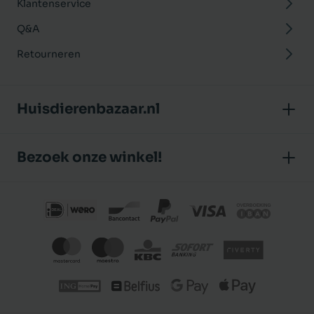
Klantenservice
Q&A
Retourneren
Huisdierenbazaar.nl
Over ons
Bezoek onze winkel!
Onze winkel
Huisdierenbazaar
Algemene voorwaarden
J.P. Poelstraat 8
Klantbeoordelingen
1483 GC De Rijp (Noord-Holland)
Privacybeleid
Nederland