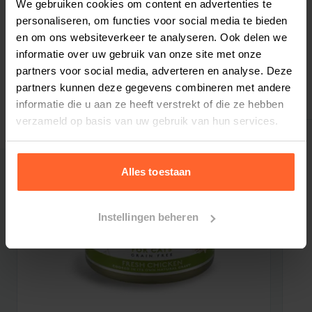
We gebruiken cookies om content en advertenties te
Bestelherinnering instellen
personaliseren, om functies voor social media te bieden
### ZOETE AARDAPPEL
en om ons websiteverkeer te analyseren. Ook delen we
Een hoogverteerbare pmium bron van energie
informatie over uw gebruik van onze site met onze
partners voor social media, adverteren en analyse. Deze
met langzame afgifte, rijk aan antioxidanten en
partners kunnen deze gegevens combineren met andere
Gerelateerde producten
een uitstekende bron van oplosbare vezels.
informatie die u aan ze heeft verstrekt of die ze hebben
verzameld op basis van uw gebruik van hun services.
### ZEEWIER
Biedt een natuurlijke en waardevolle bron van
mineralen die jodium bevatten ter
Alles toestaan
ondersteuning van de schildklierfunctie en het
metabolisme onder controle.
Instellingen beheren
### GOUDSBLOEM, CRANBERRY EN KAMILLE
Goudsbloem stimuleert de productie van witte
bloedcellen en versterkt het immuunsysteem.
Cranberry is rijk aan vitamine C en helpt bij het