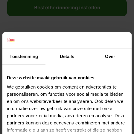
As 1,50% Ruwe celstof 0,1%
Bestelherinnering instellen
NUTRITIONELE TOEVOEGINGSMIDDELEN (PER
KG)
Taurine 629 mg Tricalciumfosfaat 4,078 mg
Zinksulfaat 72 mg Choline Chloride 708 mg
Productreviews
Ijzersulfaat 54 mg Vitamine A 10079 IE
10.0
/10
Kaliumjodide 6 mg Mangaan Sulfaat 6 mg
Beoordelingen
(2 beoordelingen)
Toestemming
Details
Over
Kopersulfaat 6 mg Vitamine D3 1890 IU
VOEDINGSRICHTLIJN
5
2
beoordelingen
4
0
beoordelingen
2-3 blikjes zal voldoen aan de eisen van een
Deze website maakt gebruik van cookies
3
0
beoordelingen
gemiddelde kat. Kittens, zwangere of zogende
We gebruiken cookies om content en advertenties te
2
0
beoordelingen
poezen kunnen meer nodig hebben. Altijd
personaliseren, om functies voor social media te bieden
1
0
beoordelingen
en om ons websiteverkeer te analyseren. Ook delen we
zorgen voor schoon en voldoende drinkwater.
informatie over uw gebruik van onze site met onze
partners voor social media, adverteren en analyse. Deze
Monique
10 april 2026
partners kunnen deze gegevens combineren met andere
Mm lekker
informatie die u aan ze heeft verstrekt of die ze hebben