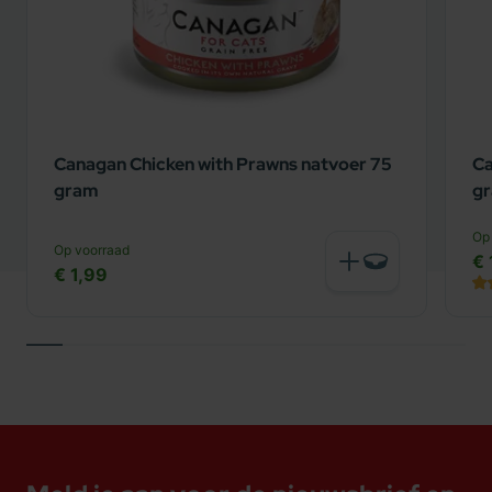
Canagan Chicken with Prawns natvoer 75
Ca
gram
g
Op
Op voorraad
€ 
€ 1,99