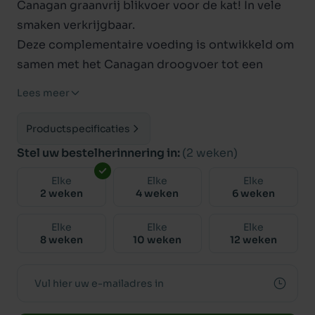
Canagan graanvrij blikvoer voor de kat! In vele
smaken verkrijgbaar.
Deze complementaire voeding is ontwikkeld om
samen met het Canagan droogvoer tot een
optimaal voedingspatroon te komen voor uw
Lees meer
kat. Canagan natvoer is graanvrij en bevat
hoogwaardige grondstoffen.
Productspecificaties
SAMENSTELLING
Stel uw bestelherinnering in:
(2 weken)
Kippenborst (58%)
Elke
Elke
Elke
Kippen Bouillon (32%)
2 weken
4 weken
6 weken
Krab (5%)
Verdikkingsmiddel (tapioca)
Elke
Elke
Elke
8 weken
10 weken
12 weken
Zonnebloemolie
Vitaminen & Mineralen
ANALYTISCHE BESTANDDELEN
Vocht 76.00% Ruw eiwit 18.50% Ruw vet 2,00%