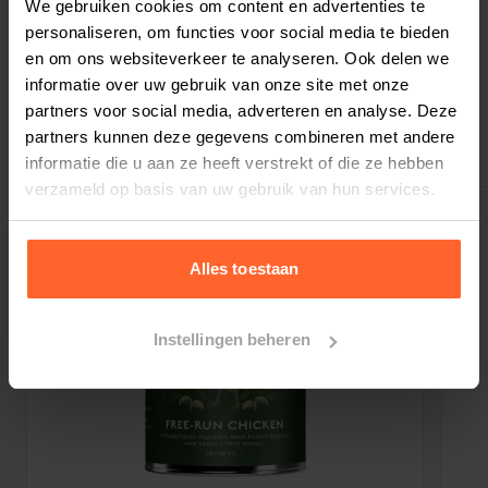
We gebruiken cookies om content en advertenties te
Bestelherinnering instellen
* Bron van Glucosamine (100 mg / kg)
personaliseren, om functies voor social media te bieden
ANALYTISCHE BESTANDDELEN
en om ons websiteverkeer te analyseren. Ook delen we
Ruw eiwit 10,4% Vetgehalte 6,0% Ruwe celstof
informatie over uw gebruik van onze site met onze
partners voor social media, adverteren en analyse. Deze
0,5% Ruwe as 2,4% Vocht 75,0%
partners kunnen deze gegevens combineren met andere
Gerelateerde producten
NUTRITIONELE TOEVOEGINGSMIDDELEN (PER
informatie die u aan ze heeft verstrekt of die ze hebben
KG)
verzameld op basis van uw gebruik van hun services.
NUTRITIONELE ADDITIEVEN (PER KG)
Vitamine D3 200 IE
Zinksulfaat-monohydraat 15mg
Alles toestaan
Mangaansulfaat 3 mg
Calciumjodaat watervrij 0,75 mg
Instellingen beheren
GEZOND VERSTAND VOEDEN
Elke hond is uniek en de optimale hoeveelheid
voer variëren sterk afhankelijk van factoren zoals
leeftijd, activiteit, metabolisme en milieu. Als
uitgangspunt raden we u begint aan de