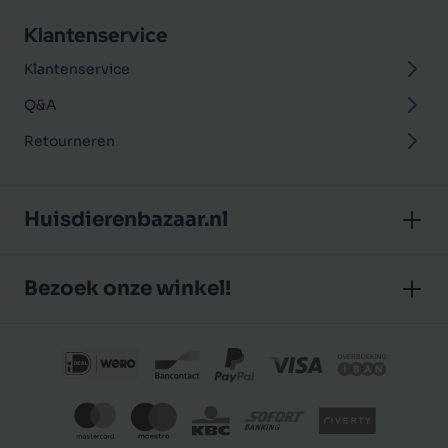
Klantenservice
Klantenservice
Q&A
Retourneren
Huisdierenbazaar.nl
Over ons
Bezoek onze winkel!
Onze winkel
Huisdierenbazaar
Algemene voorwaarden
J.P. Poelstraat 8
Klantbeoordelingen
1483 GC De Rijp (Noord-Holland)
Privacybeleid
Nederland