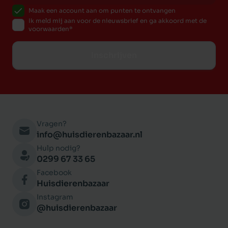
Maak een account aan om punten te ontvangen
Ik meld mij aan voor de nieuwsbrief en ga akkoord met de
voorwaarden
Inschrijven
Vragen?
info@huisdierenbazaar.nl
Hulp nodig?
0299 67 33 65
Facebook
Huisdierenbazaar
Instagram
@huisdierenbazaar