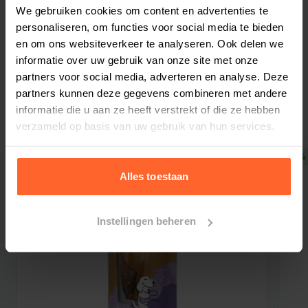
Bestelherinnering instellen
We gebruiken cookies om content en advertenties te
260 mg/kg), kraakbeen (een bron van
personaliseren, om functies voor social media te bieden
chondroïtine, 180 mg/kg), kruiden en vruchten
en om ons websiteverkeer te analyseren. Ook delen we
(kruidnagels, citrus, rozemarijn, kurkuma, 150
informatie over uw gebruik van onze site met onze
mg/kg), mannan-oligosachariden (150 mg/kg),
partners voor social media, adverteren en analyse. Deze
Gerelateerde producten
fructooligosachariden (100 mg/kg), Mojave-
partners kunnen deze gegevens combineren met andere
yucca (100 mg/kg), gedroogde kamille (90
informatie die u aan ze heeft verstrekt of die ze hebben
verzameld op basis van uw gebruik van hun services.
mg/kg), groene lipped mosselen (een bron van
glycosaminoglycan, 60 mg/kg), gedroogde
5% korting
5% 
bosbessen (60 mg/kg).
Alles toestaan
VOEDINGSADVIES
: kan droog worden gegeven
of bevochtigd met lauw water. Voor jonge
Instellingen beheren
honden moet de aanbevolen dagelijkse
hoeveelheid voer die in de voedingstabel
vermeld staat, worden verdeeld over 2–3 gelijke
porties. Geef kleinere hoeveelheden en vermeng
met het vorige voer wanneer Brit Premium voor