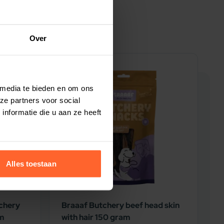
Over
5% korting
5
 media te bieden en om ons
ze partners voor social
nformatie die u aan ze heeft
Alles toestaan
chery
Braaaf Butchery beef head skin
B
am
with hair 150 gram
L