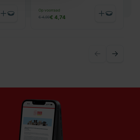
N
Op voorraad
€
€ 4,74
€ 4,99