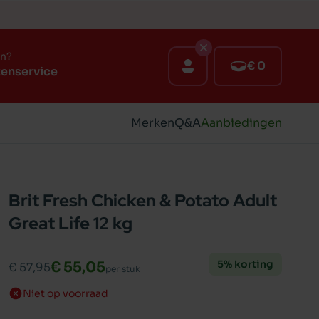
en?
€ 0
tenservice
Merken
Q&A
Aanbiedingen
Brit Fresh Chicken & Potato Adult
Great Life 12 kg
5% korting
€ 55,05
€ 57,95
per stuk
Niet op voorraad