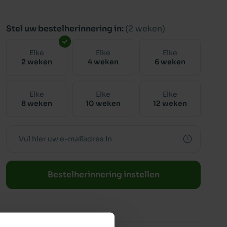
Stel uw bestelherinnering in:
(2 weken)
Elke
Elke
Elke
2 weken
4 weken
6 weken
Elke
Elke
Elke
8 weken
10 weken
12 weken
Bestelherinnering instellen