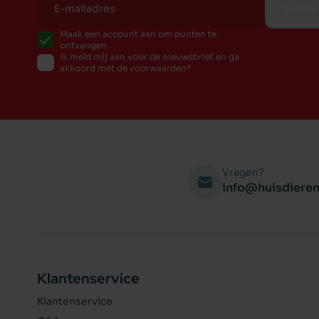
Inschr
Maak een account aan om punten te
ontvangen
Ik meld mij aan voor de nieuwsbrief en ga
akkoord met de voorwaarden
Vragen?
info@huisdieren
Klantenservice
Klantenservice