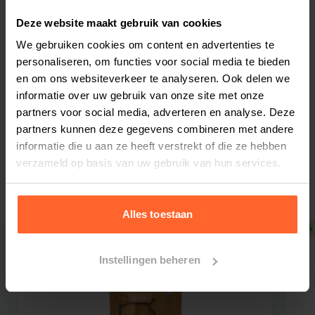
260 mg/kg), bosbessen (230 mg/kg, bron van
polyfenolen 70 mg/kg & flavonoïden 30 mg/kg),
Deze website maakt gebruik van cookies
kraakbeenextract (een bron van chondroïtine,
We gebruiken cookies om content en advertenties te
160 mg/kg), mannan-oligosachariden (150
personaliseren, om functies voor social media te bieden
Bestelherinnering instellen
en om ons websiteverkeer te analyseren. Ook delen we
mg/kg), kruiden & vruchten (rozemarijn, citrus,
informatie over uw gebruik van onze site met onze
kurkuma, 150 mg/kg), fructo-oligosachariden
partners voor social media, adverteren en analyse. Deze
(100 mg/kg),
Yucca schidigera
(100 mg/kg),
partners kunnen deze gegevens combineren met andere
veenbessen (100 mg/kg), inuline (90 mg/kg),
informatie die u aan ze heeft verstrekt of die ze hebben
Gerelateerde producten
mariadistel (75 mg/kg), duindoorn (75 mg/kg),
verzameld op basis van uw gebruik van hun services.
kamille (30 mg/kg), kruidnagels (30 mg/kg), salie
(25 mg/kg).
Alles toestaan
Voedingsadvies
: zeer kleine rassen hebben een
5% korting
5% 
hogere energiebehoefte en een betrekkelijk
klein spijsverteringskanaal en een kleine maag.
Instellingen beheren
Daarom moet de aanbevolen dagelijkse
hoeveelheid voer die in de voedingstabel