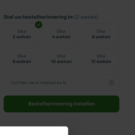
Stel uw bestelherinnering in:
(2 weken)
Elke
Elke
Elke
2 weken
4 weken
6 weken
Elke
Elke
Elke
8 weken
10 weken
12 weken
Bestelherinnering instellen