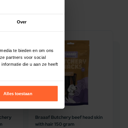
Over
5% korting
5
 media te bieden en om ons
ze partners voor social
nformatie die u aan ze heeft
Alles toestaan
chery
Braaaf Butchery beef head skin
B
am
with hair 150 gram
L