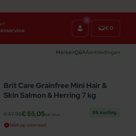
en?
€ 0
tenservice
Merken
Q&A
Aanbiedingen
Brit Care Grainfree Mini Hair &
Skin Salmon & Herring 7 kg
5% korting
€ 55,05
€ 57,95
per stuk
Niet op voorraad