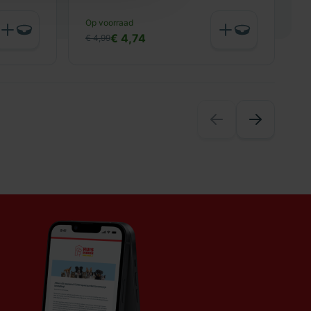
N
Op voorraad
€
€ 4,74
€ 4,99