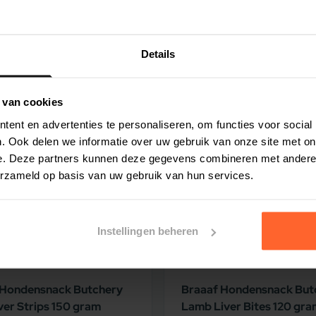
agels (30 mg/kg), salie (25 mg/kg).
 hogere energiebehoefte en een betrekkelijk
 Daarom moet de aanbevolen dagelijkse
Details
 staat, worden verdeeld over 2 tot 3 gelijke
ter. Vermeng met het vorige voer wanneer Brit
ting
5% korting
og in de loop van 7 dagen geleidelijk de
 van cookies
 kan variëren afhankelijk van de omgeving, de
ent en advertenties te personaliseren, om functies voor social
org ervoor dat er altijd schoon drinkwater voor
. Ook delen we informatie over uw gebruik van onze site met on
e. Deze partners kunnen deze gegevens combineren met andere i
erzameld op basis van uw gebruik van hun services.
Instellingen beheren
 Hondensnack Butchery
Braaaf Hondensnack But
ver Strips 150 gram
Lamb Liver Bites 120 gr