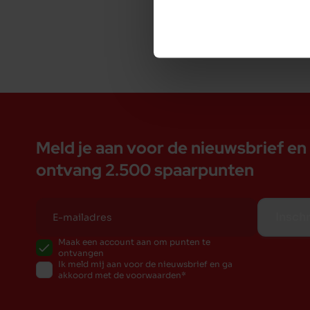
Meld je aan voor de nieuwsbrief en
ontvang 2.500 spaarpunten
Inschr
Maak een account aan om punten te
ontvangen
Ik meld mij aan voor de nieuwsbrief en ga
akkoord met de voorwaarden