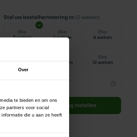
Stel uw bestelherinnering in:
(2 weken)
Elke
Elke
Elke
2 weken
4 weken
6 weken
Elke
Elke
Elke
8 weken
10 weken
12 weken
Over
 media te bieden en om ons
Bestelherinnering instellen
ze partners voor social
nformatie die u aan ze heeft