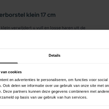
erborstel klein 17 cm
lein verwijdert u vuil en losse haren uit de
ngen, of klitten worden verwijderd. Begin bij
ng van de haargroei. Deze slickerborstel is
langharige vacht. Door op de knop te drukken,
borstel na gebruik.
Details
 van cookies
ent en advertenties te personaliseren, om functies voor social
. Ook delen we informatie over uw gebruik van onze site met on
e. Deze partners kunnen deze gegevens combineren met andere i
erzameld op basis van uw gebruik van hun services.