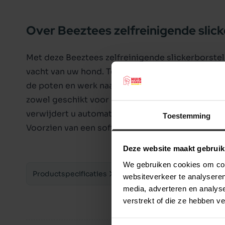
Over Beeztees zelfreinigende slick
Met deze Beeztees zelfreinigende slickerborstel k
vacht van uw hond. Tevens kunnen kleine verwarri
de poten en werk naar boven. Borstel in de richti
zowel geschikt voor honden met middellang tot 
verwijdert u automatisch de haren uit de slicker
Toestemming
Voorzien van een softgrip. Lengte: 17 cm.
Deze website maakt gebruik
We gebruiken cookies om cont
Productspecificaties
websiteverkeer te analyseren
media, adverteren en analys
verstrekt of die ze hebben v