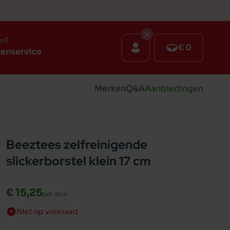
en?
€ 0
tenservice
Merken
Q&A
Aanbiedingen
Beeztees zelfreinigende
slickerborstel klein 17 cm
€ 15,25
per stuk
Niet op voorraad