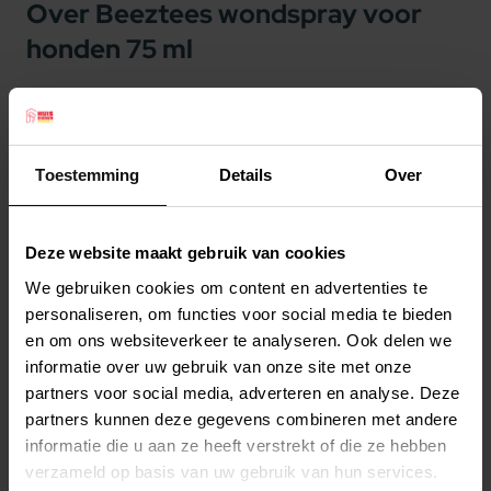
Over Beeztees wondspray voor
honden 75 ml
De Beeztees wondspray voor honden is ideaal
voor de hygienische reiniging van de huid,
slijmvliezen en wonden. Deze wondspray kan op
Toestemming
Details
Over
een efficiente manier wonden schoonmaken, het
ondersteunt wondgenezing en kan ook moeilijk
Deze website maakt gebruik van cookies
bereikbare wondplekken betrouwbaar reinigen.
We gebruiken cookies om content en advertenties te
Dankzij de vloeibare vetvrije doseringsvorm
Lees meer
personaliseren, om functies voor social media te bieden
worden dode cellen, vetdeeltjes en talgresten
en om ons websiteverkeer te analyseren. Ook delen we
volledig verwijderd. De wondspray ondersteunt
Productspecificaties
informatie over uw gebruik van onze site met onze
wondgenezing optimaal en helpt infecties te
partners voor social media, adverteren en analyse. Deze
Stel uw bestelherinnering in:
(2 weken)
voorkomen.
partners kunnen deze gegevens combineren met andere
Elke
Elke
Elke
De Beeztees wondspray voor honden heeft een
informatie die u aan ze heeft verstrekt of die ze hebben
2 weken
4 weken
6 weken
verzameld op basis van uw gebruik van hun services.
inhoud van 75 ml.