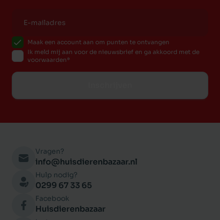
Maak een account aan om punten te ontvangen
Ik meld mij aan voor de nieuwsbrief en ga akkoord met de
voorwaarden
Inschrijven
Vragen?
info@huisdierenbazaar.nl
Hulp nodig?
0299 67 33 65
Facebook
Huisdierenbazaar