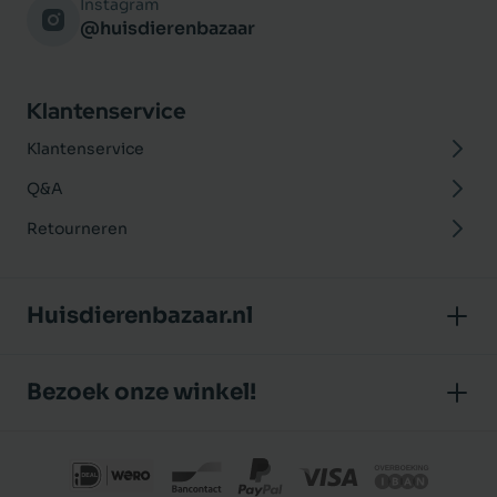
Instagram
@huisdierenbazaar
Klantenservice
Klantenservice
Q&A
Retourneren
Huisdierenbazaar.nl
Over ons
Bezoek onze winkel!
Onze winkel
Huisdierenbazaar
Algemene voorwaarden
J.P. Poelstraat 8
Klantbeoordelingen