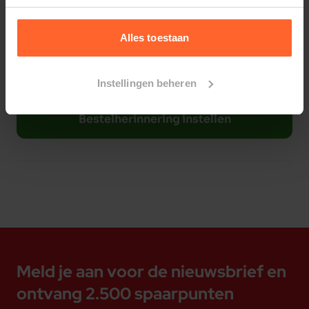
Elke
Elke
Elke
8 weken
10 weken
12 weken
Alles toestaan
Instellingen beheren
Bestelherinnering instellen
Meld je aan voor de nieuwsbrief en
ontvang 2.500 spaarpunten