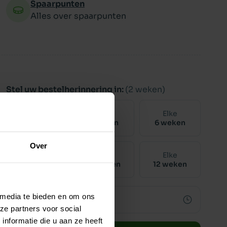
Spaarpunten
Alles over spaarpunten
Stel uw bestelherinnering in:
(2 weken)
Elke
Elke
Elke
2 weken
4 weken
6 weken
Over
Elke
Elke
Elke
8 weken
10 weken
12 weken
 media te bieden en om ons
ze partners voor social
nformatie die u aan ze heeft