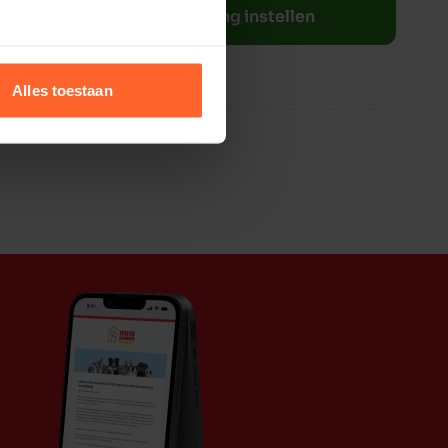
Bestelherinnering instellen
Alles toestaan