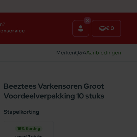
en?
€ 0
tenservice
Merken
Q&A
Aanbiedingen
Beeztees Varkensoren Groot
Voordeelverpakking 10 stuks
Stapelkorting
15% Korting
vanaf 2 stuks