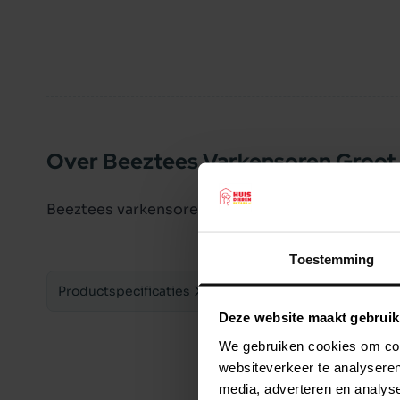
Over Beeztees Varkensoren Groot 
Beeztees varkensoren groot. Zakje 10x.
Toestemming
Productspecificaties
Deze website maakt gebruik
We gebruiken cookies om cont
websiteverkeer te analyseren
media, adverteren en analys