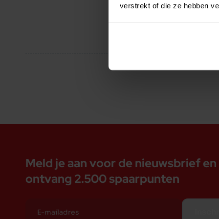
verstrekt of die ze hebben v
Meld je aan voor de nieuwsbrief en
ontvang 2.500 spaarpunten
Inschr