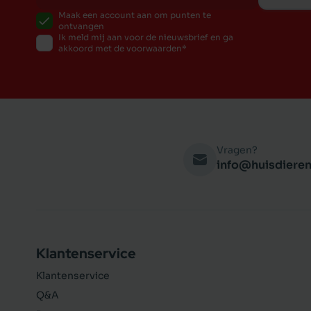
Maak een account aan om punten te
ontvangen
Ik meld mij aan voor de nieuwsbrief en ga
akkoord met de voorwaarden
Vragen?
info@huisdieren
Klantenservice
Klantenservice
Q&A