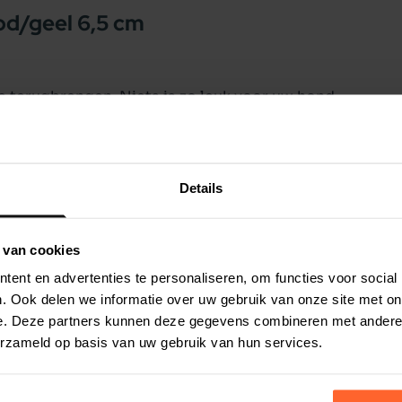
od/geel 6,5 cm
 terugbrengen. Niets is zo leuk voor uw hond,
gele kleur hoeft u niet bang te zijn deze
per 6 stuks.
Details
 van cookies
ent en advertenties te personaliseren, om functies voor social
. Ook delen we informatie over uw gebruik van onze site met on
e. Deze partners kunnen deze gegevens combineren met andere i
erzameld op basis van uw gebruik van hun services.