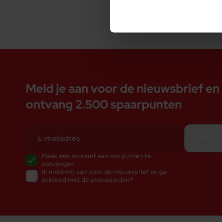
Meld je aan voor de nieuwsbrief en
ontvang 2.500 spaarpunten
Inschr
Maak een account aan om punten te
ontvangen
Ik meld mij aan voor de nieuwsbrief en ga
akkoord met de voorwaarden