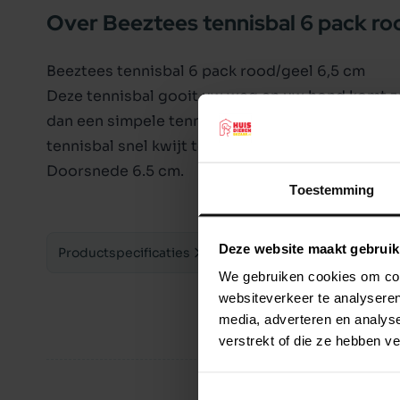
Over Beeztees tennisbal 6 pack ro
Beeztees tennisbal 6 pack rood/geel 6,5 cm
Deze tennisbal gooit uw weg en uw hond komt ze
dan een simpele tennisbal. Door de felle rode en 
tennisbal snel kwijt te raken. Alleen te bestellen 
Doorsnede 6.5 cm.
Toestemming
Deze website maakt gebruik
Productspecificaties
We gebruiken cookies om cont
websiteverkeer te analyseren
media, adverteren en analys
verstrekt of die ze hebben v