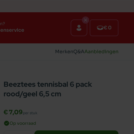
en?
€ 0
tenservice
Merken
Q&A
Aanbiedingen
Beeztees tennisbal 6 pack
rood/geel 6,5 cm
€ 7,09
per stuk
Op voorraad