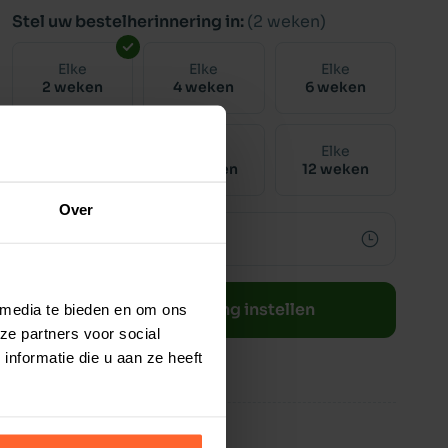
Stel uw bestelherinnering in:
(2 weken)
Elke
Elke
Elke
2 weken
4 weken
6 weken
Elke
Elke
Elke
8 weken
10 weken
12 weken
Over
Bestelherinnering instellen
 media te bieden en om ons
ze partners voor social
nformatie die u aan ze heeft