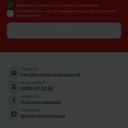
Maak een account aan om punten te ontvangen
Ik meld mij aan voor de nieuwsbrief en ga akkoord met de
voorwaarden
Inschrijven
Vragen?
info@huisdierenbazaar.nl
Hulp nodig?
0299 67 33 65
Facebook
Huisdierenbazaar
Instagram
@huisdierenbazaar