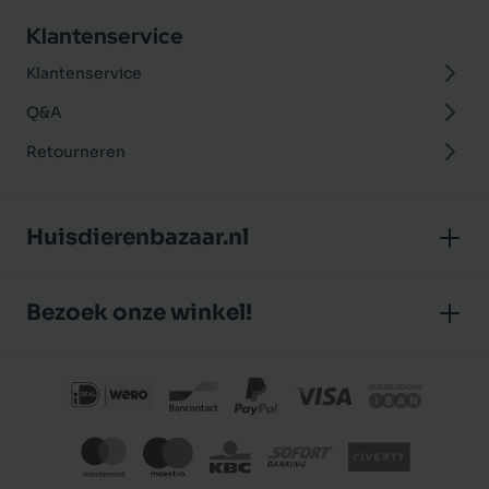
Klantenservice
Klantenservice
Q&A
Retourneren
Huisdierenbazaar.nl
Over ons
Bezoek onze winkel!
Onze winkel
Huisdierenbazaar
Algemene voorwaarden
J.P. Poelstraat 8
Klantbeoordelingen
1483 GC De Rijp (Noord-Holland)
Privacybeleid
Nederland