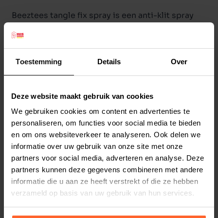
Beeztees tangle fix spray is een anti-klit spray
voor honden met een lange vacht en moeilijk
doorkambaar haar. De toevoeging van
macadamia oil zorgt voor een soepele,
Toestemming
Details
Over
glanzende vacht en helpt bij het voorkomen van
klitten.
Deze website maakt gebruik van cookies
Inhoud: 150 ml.
Lees meer
We gebruiken cookies om content en advertenties te
personaliseren, om functies voor social media te bieden
Productspecificaties
en om ons websiteverkeer te analyseren. Ook delen we
Stel uw bestelherinnering in:
(2 weken)
informatie over uw gebruik van onze site met onze
partners voor social media, adverteren en analyse. Deze
Elke
Elke
Elke
partners kunnen deze gegevens combineren met andere
2 weken
4 weken
6 weken
informatie die u aan ze heeft verstrekt of die ze hebben
verzameld op basis van uw gebruik van hun services.
Elke
Elke
Elke
8 weken
10 weken
12 weken