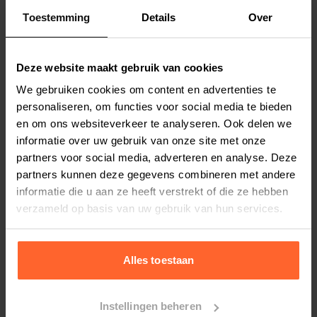
Toestemming
Details
Over
Productspecificaties
Stel uw bestelherinnering in:
(2 weken)
Deze website maakt gebruik van cookies
We gebruiken cookies om content en advertenties te
Elke
Elke
Elke
personaliseren, om functies voor social media te bieden
2 weken
4 weken
6 weken
en om ons websiteverkeer te analyseren. Ook delen we
informatie over uw gebruik van onze site met onze
Elke
Elke
Elke
8 weken
10 weken
12 weken
partners voor social media, adverteren en analyse. Deze
partners kunnen deze gegevens combineren met andere
informatie die u aan ze heeft verstrekt of die ze hebben
verzameld op basis van uw gebruik van hun services.
Bestelherinnering instellen
Alles toestaan
Instellingen beheren