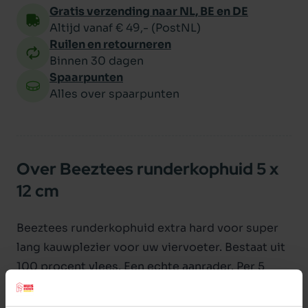
Gratis verzending naar NL, BE en DE
Altijd vanaf € 49,- (PostNL)
Ruilen en retourneren
Binnen 30 dagen
Spaarpunten
Alles over spaarpunten
Over Beeztees runderkophuid 5 x
12 cm
Beeztees runderkophuid extra hard voor super
lang kauwplezier voor uw viervoeter. Bestaat uit
100 procent vlees. Een echte aanrader. Per 5
stuks verpakt. 12 cm lang.