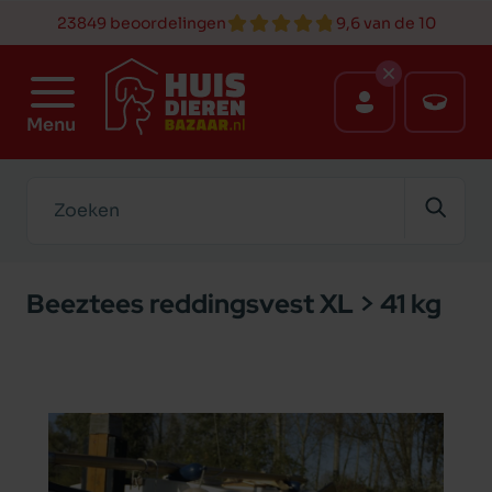
23849 beoordelingen
9,6 van de 10
Menu
Zoeken
Beeztees reddingsvest XL > 41 kg