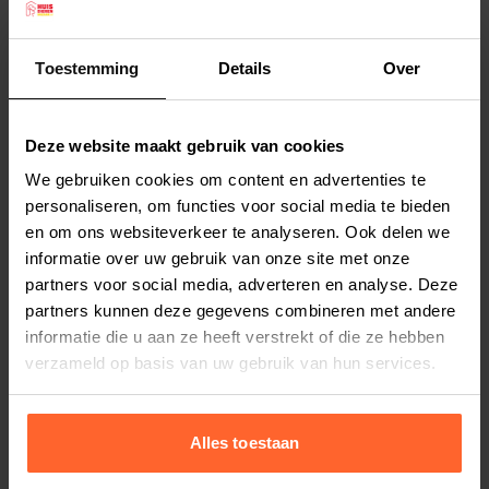
Voor honden vanaf 41 kg. Opvallende oranje
kleur.
Toestemming
Details
Over
Deze website maakt gebruik van cookies
Productspecificaties
We gebruiken cookies om content en advertenties te
Stel uw bestelherinnering in:
(2 weken)
personaliseren, om functies voor social media te bieden
Elke
Elke
Elke
en om ons websiteverkeer te analyseren. Ook delen we
2 weken
4 weken
6 weken
informatie over uw gebruik van onze site met onze
partners voor social media, adverteren en analyse. Deze
Elke
Elke
Elke
partners kunnen deze gegevens combineren met andere
8 weken
10 weken
12 weken
informatie die u aan ze heeft verstrekt of die ze hebben
verzameld op basis van uw gebruik van hun services.
Alles toestaan
Bestelherinnering instellen