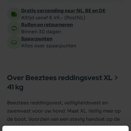
Gratis verzending naar NL, BE en DE
Altijd vanaf € 49,- (PostNL)
Ruilen en retourneren
Binnen 30 dagen
Spaarpunten
Alles over spaarpunten
Over Beeztees reddingsvest XL >
41 kg
Beeztees reddingsvest, veiligheidsvest en
zwemvest voor uw hond. Maat XL. Veilig mee op
de boot. Voorzien van een stevig handvat op de
rug om de hond goed vast te kunnen houden.