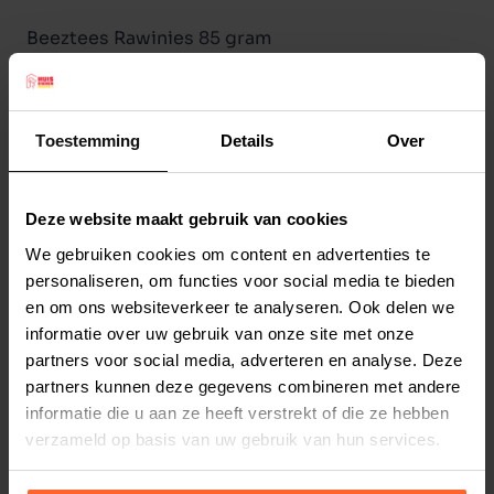
Beeztees Rawinies 85 gram
Beeztees Rawinies hondensnack is een heerlijke
lekkernij voor uw maatje. Deze hondensnack met
kip en rund kan worden gegeven naast de
Toestemming
Details
Over
gewone voeding om bijvoorbeeld uw hond te
belonen. De Rawinies zijn glutenvrij en bevatten
Deze website maakt gebruik van cookies
geen kleur- en smaakstoffen. De Beeztees
Lees meer
Rawinies hebben een inhoud van 85 gram.
We gebruiken cookies om content en advertenties te
personaliseren, om functies voor social media te bieden
Samenstelling:
Productspecificaties
en om ons websiteverkeer te analyseren. Ook delen we
Kip 57%, runderhuid 28%, glycerine,
Stel uw bestelherinnering in:
(2 weken)
informatie over uw gebruik van onze site met onze
aardappelzetmeel. Doorgestraald.
partners voor social media, adverteren en analyse. Deze
Elke
Elke
Elke
Analyse:
partners kunnen deze gegevens combineren met andere
2 weken
4 weken
6 weken
Ruw eiwit 60%
informatie die u aan ze heeft verstrekt of die ze hebben
Vocht 18%
verzameld op basis van uw gebruik van hun services.
Elke
Elke
Elke
8 weken
10 weken
12 weken
Ruwe as 5%