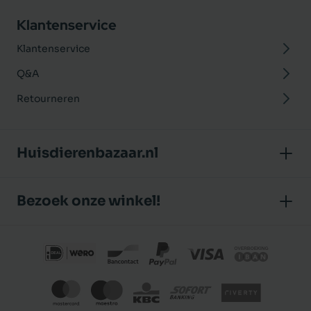
Klantenservice
Klantenservice
Q&A
Retourneren
Huisdierenbazaar.nl
Over ons
Bezoek onze winkel!
Onze winkel
Huisdierenbazaar
Algemene voorwaarden
J.P. Poelstraat 8
Klantbeoordelingen
1483 GC De Rijp (Noord-Holland)
Privacybeleid
Nederland