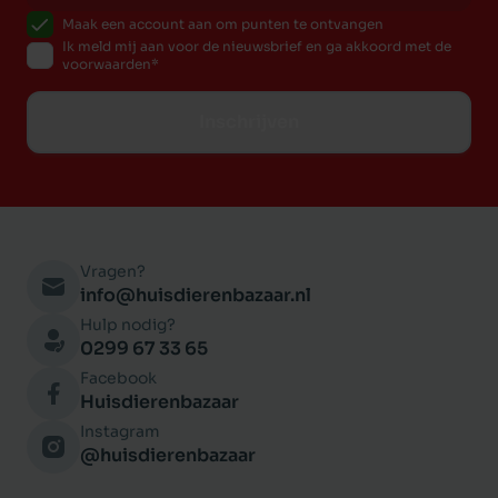
Maak een account aan om punten te ontvangen
Ik meld mij aan voor de nieuwsbrief en ga akkoord met de
voorwaarden
Inschrijven
Vragen?
info@huisdierenbazaar.nl
Hulp nodig?
0299 67 33 65
Facebook
Huisdierenbazaar
Instagram
@huisdierenbazaar