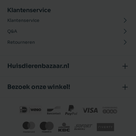
Klantenservice
Klantenservice
Q&A
Retourneren
Huisdierenbazaar.nl
Over ons
Bezoek onze winkel!
Onze winkel
Huisdierenbazaar
Algemene voorwaarden
J.P. Poelstraat 8
Klantbeoordelingen
1483 GC De Rijp (Noord-Holland)
Privacybeleid
Nederland