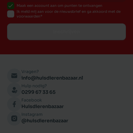
Maak een account aan om punten te ontvangen
Ik meld mij aan voor de nieuwsbrief en ga akkoord met de
voorwaarden
Inschrijven
Vragen?
info@huisdierenbazaar.nl
Hulp nodig?
0299 67 33 65
Facebook
Huisdierenbazaar
Instagram
@huisdierenbazaar