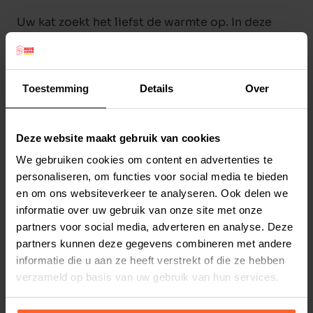
Uw kat zoekt het liefst de warmte op. In deze
Beeztees radiatorhangmat zal uw kat graag gaan
liggen, vooral vanwege de warmte die de
radiator in de winter af zal geven. Heerlijk om in
Toestemming
Details
Over
weg dromen. Stabiele ligkuil door het metalen
frame.
Deze website maakt gebruik van cookies
Kleur: groen.
Lees meer
Afmeting: 46 X 31 X 24 cm.
We gebruiken cookies om content en advertenties te
personaliseren, om functies voor social media te bieden
Productspecificaties
en om ons websiteverkeer te analyseren. Ook delen we
Stel uw bestelherinnering in:
(2 weken)
informatie over uw gebruik van onze site met onze
partners voor social media, adverteren en analyse. Deze
Elke
Elke
Elke
partners kunnen deze gegevens combineren met andere
2 weken
4 weken
6 weken
informatie die u aan ze heeft verstrekt of die ze hebben
verzameld op basis van uw gebruik van hun services.
Elke
Elke
Elke
8 weken
10 weken
12 weken