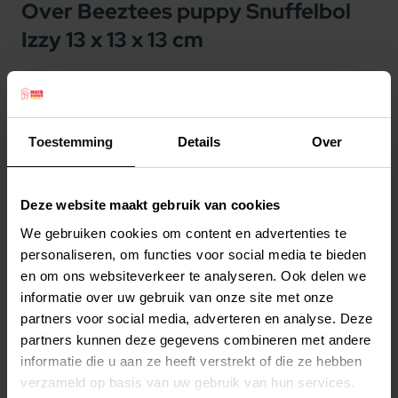
Over Beeztees puppy Snuffelbol
Izzy 13 x 13 x 13 cm
Beeztees puppy Snuffelbol Izzy 13 x 13 x 13 cm
De Beeztees Puppy Izzy Speelbal geeft jouw pup
heel veel uitdaging. Deze speelbal kun je
Toestemming
Details
Over
gebruiken om koekjes of andere lekkernijen in te
verstoppen. Door de vele slierten, zal jouw pup
Deze website maakt gebruik van cookies
zijn best moeten doen om de snacks te vinden.
We gebruiken cookies om content en advertenties te
Deze bal bestaat uit allemaal verschillende
Lees meer
personaliseren, om functies voor social media te bieden
gekleurde stroken, kort en lang. Doordat de bal
en om ons websiteverkeer te analyseren. Ook delen we
is gemaakt van fleece stof, voelt het lekker zacht
Productspecificaties
informatie over uw gebruik van onze site met onze
aan voor de neus. Met een snuffelbal kun je
partners voor social media, adverteren en analyse. Deze
Stel uw bestelherinnering in:
(2 weken)
samen met jouw pup spelen, wat ook nog eens
partners kunnen deze gegevens combineren met andere
Elke
Elke
Elke
de band tussen jullie versterkt. Let op: zorg
informatie die u aan ze heeft verstrekt of die ze hebben
2 weken
4 weken
6 weken
verzameld op basis van uw gebruik van hun services.
ervoor dat jouw pup niet op de bal gaat bijten of