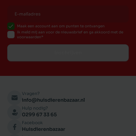
Maak een account aan om punten te ontvangen
Ik meld mij aan voor de nieuwsbrief en ga akkoord met de
voorwaarden
Inschrijven
Vragen?
info@huisdierenbazaar.nl
Hulp nodig?
0299 67 33 65
Facebook
Huisdierenbazaar