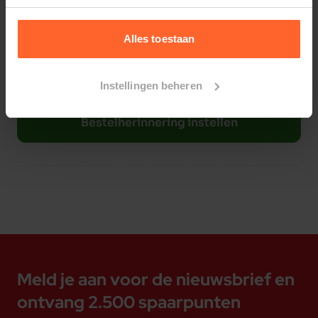
kauwen.
Elke
Elke
Elke
8 weken
10 weken
12 weken
Alles toestaan
- Gemaakt van fleecestof
- Mentale stimulatie
Instellingen beheren
Bestelherinnering instellen
Meld je aan voor de nieuwsbrief en
ontvang 2.500 spaarpunten