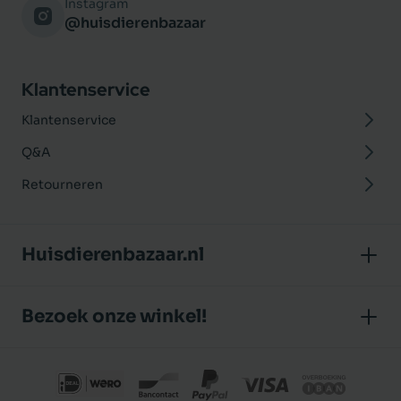
Instagram
@huisdierenbazaar
Klantenservice
Klantenservice
Q&A
Retourneren
Huisdierenbazaar.nl
Over ons
Bezoek onze winkel!
Onze winkel
Huisdierenbazaar
Algemene voorwaarden
J.P. Poelstraat 8
Klantbeoordelingen