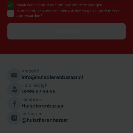
Maak een account aan om punten te ontvangen
Ik meld mij aan voor de nieuwsbrief en ga akkoord met de
voorwaarden
Inschrijven
Vragen?
info@huisdierenbazaar.nl
Hulp nodig?
0299 67 33 65
Facebook
Huisdierenbazaar
Instagram
@huisdierenbazaar