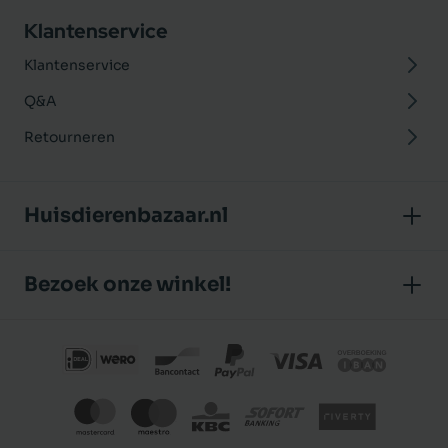
Klantenservice
Klantenservice
Q&A
Retourneren
Huisdierenbazaar.nl
Over ons
Bezoek onze winkel!
Onze winkel
Huisdierenbazaar
Algemene voorwaarden
J.P. Poelstraat 8
Klantbeoordelingen
1483 GC De Rijp (Noord-Holland)
Privacybeleid
Nederland