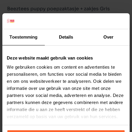
Beeztees puppy poepzaktasje + zakjes Gris
Bekijk ook alle andere artikelen uit de Beeztees
world of puppy collectie!
Uw pup is nog maar net bij u thuis, maar jullie
Toestemming
Details
Over
dromen vast al over de mooie wandelingen die
jullie de komende jaren samen gaan maken. Heel
belangrijk om altijd poepzakjes op zak te
Deze website maakt gebruik van cookies
Lees meer
hebben. Deze Beeztees Puppy Poepzakhouder
We gebruiken cookies om content en advertenties te
personaliseren, om functies voor social media te bieden
Gris heeft een mooi design en hiermee worden
Productspecificaties
en om ons websiteverkeer te analyseren. Ook delen we
jullie het hipste duo van de buurt.
Stel uw bestelherinnering in:
(2 weken)
informatie over uw gebruik van onze site met onze
Inclusief 2 rolletjes van 20 zakjes
partners voor social media, adverteren en analyse. Deze
Elke
Elke
Elke
Afmeting: 7 x 5 x 5 cm
partners kunnen deze gegevens combineren met andere
2 weken
4 weken
6 weken
informatie die u aan ze heeft verstrekt of die ze hebben
verzameld op basis van uw gebruik van hun services.
Elke
Elke
Elke
8 weken
10 weken
12 weken