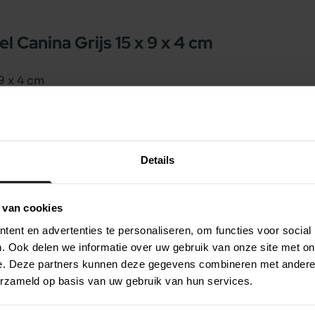
 Canina Grijs 15 x 9 x 4 cm
9 x 4 cm
r moment aangrijpen om te spelen. Er bestaat
 Dit leuke speeltje is een hele toffe aanvulling
 Puppy Canina is een hondenknuffel is de
zijn poot er op te zetten de oortjes van het
Details
 samen mee spelen. Zo bouw je ook aan een
 van cookies
ent en advertenties te personaliseren, om functies voor social
. Ook delen we informatie over uw gebruik van onze site met on
e. Deze partners kunnen deze gegevens combineren met andere i
erzameld op basis van uw gebruik van hun services.