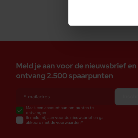
Meld je aan voor de nieuwsbrief en
ontvang 2.500 spaarpunten
Inschr
Maak een account aan om punten te
ontvangen
Ik meld mij aan voor de nieuwsbrief en ga
akkoord met de voorwaarden