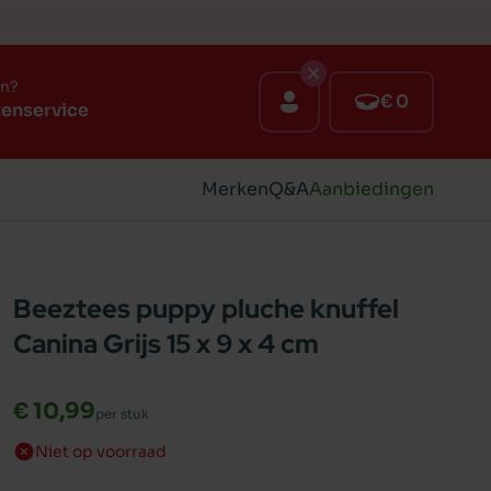
en?
€ 0
tenservice
Merken
Q&A
Aanbiedingen
Beeztees puppy pluche knuffel
Canina Grijs 15 x 9 x 4 cm
€ 10,99
per stuk
Niet op voorraad