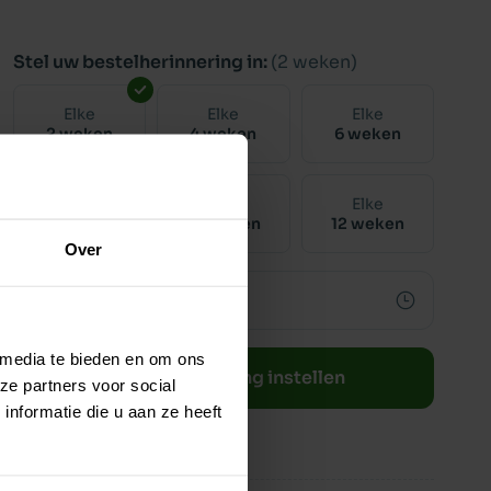
Stel uw bestelherinnering in:
(2 weken)
Elke
Elke
Elke
2 weken
4 weken
6 weken
Elke
Elke
Elke
8 weken
10 weken
12 weken
Over
 media te bieden en om ons
Bestelherinnering instellen
ze partners voor social
nformatie die u aan ze heeft