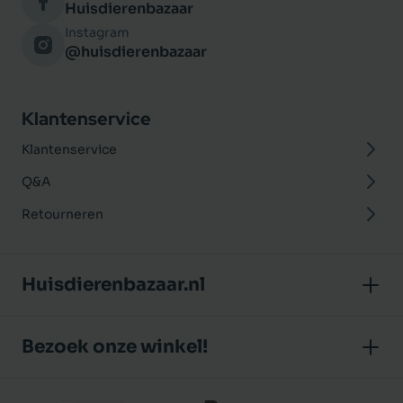
Huisdierenbazaar
Instagram
@huisdierenbazaar
Klantenservice
Klantenservice
Q&A
Retourneren
Huisdierenbazaar.nl
Over ons
Bezoek onze winkel!
Onze winkel
Huisdierenbazaar
Algemene voorwaarden