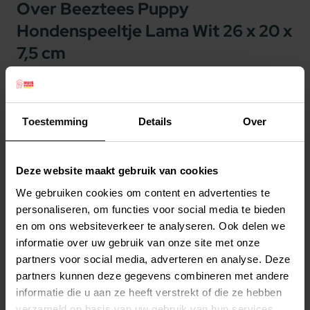
Over Beeztees Puppy
Hondenspeeltje Lama Wit 26 x 20 x
7,5 cm
Beeztees Puppy Hondenspeeltje Lama Wit 26 x
20 x 7,5 cm
Toestemming
Details
Over
Je wilt jouw pup het liefst zo snel mogelijk veilig
laten voelen. De Beeztees Lama heartbeat knuffel
kan hierbij een handje helpen. Dit leuke
Deze website maakt gebruik van cookies
knuffeltje ziet er namelijk niet alleen heel leuk
We gebruiken cookies om content en advertenties te
uit, maar heeft ook nog eens een functie! In dit
personaliseren, om functies voor social media te bieden
Lees meer
knuffeltje kan namelijk een heartbeat simulator
en om ons websiteverkeer te analyseren. Ook delen we
informatie over uw gebruik van onze site met onze
worden gestopt. Zodra je deze aanzet, klopt
Productspecificaties
partners voor social media, adverteren en analyse. Deze
deze 10 minuten lang en gaat vervolgens zelf uit.
Stel uw bestelherinnering in:
(2 weken)
partners kunnen deze gegevens combineren met andere
Hierdoor wordt de hartslag van de moeder
informatie die u aan ze heeft verstrekt of die ze hebben
Elke
Elke
Elke
nagebootst, wat een prettig gevoel geeft aan
verzameld op basis van uw gebruik van hun services.