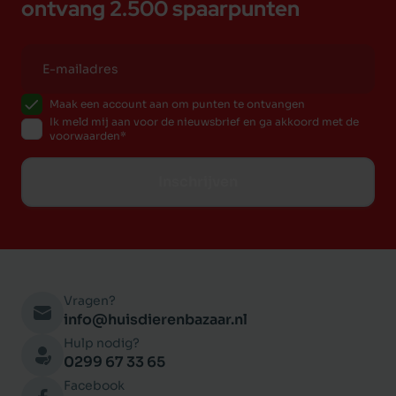
ontvang 2.500 spaarpunten
Maak een account aan om punten te ontvangen
Ik meld mij aan voor de nieuwsbrief en ga akkoord met de
voorwaarden
Inschrijven
Vragen?
info@huisdierenbazaar.nl
Hulp nodig?
0299 67 33 65
Facebook