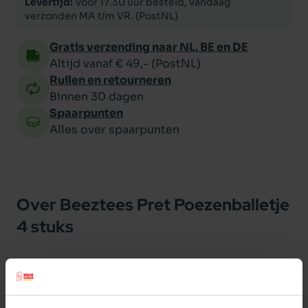
Levertijd:
Voor 17.30 uur besteld, vandaag
verzonden MA t/m VR. (PostNL)
Gratis verzending naar NL, BE en DE
Altijd vanaf € 49,- (PostNL)
Ruilen en retourneren
Binnen 30 dagen
Spaarpunten
Alles over spaarpunten
Over Beeztees Pret Poezenballetje
4 stuks
Speelballetje. Per 4 stuks in een zakje. Assorti.