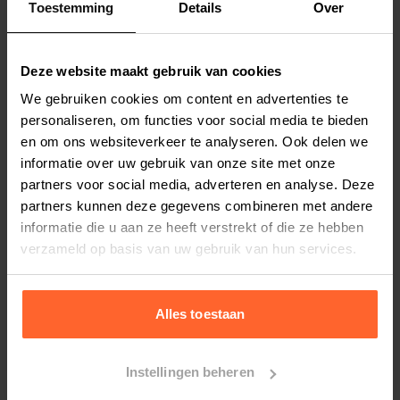
Toestemming
Details
Over
Productspecificaties
Stel uw bestelherinnering in:
(2 weken)
Deze website maakt gebruik van cookies
Elke
Elke
Elke
We gebruiken cookies om content en advertenties te
2 weken
4 weken
6 weken
personaliseren, om functies voor social media te bieden
en om ons websiteverkeer te analyseren. Ook delen we
Elke
Elke
Elke
informatie over uw gebruik van onze site met onze
8 weken
10 weken
12 weken
partners voor social media, adverteren en analyse. Deze
partners kunnen deze gegevens combineren met andere
informatie die u aan ze heeft verstrekt of die ze hebben
verzameld op basis van uw gebruik van hun services.
Bestelherinnering instellen
Alles toestaan
Instellingen beheren