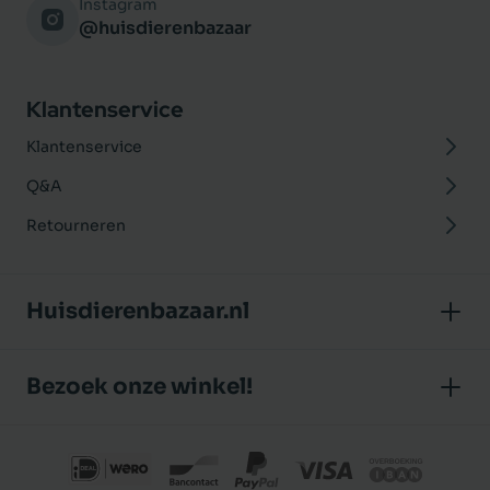
Instagram
@huisdierenbazaar
Klantenservice
Klantenservice
Q&A
Retourneren
Huisdierenbazaar.nl
Over ons
Bezoek onze winkel!
Onze winkel
Huisdierenbazaar
Algemene voorwaarden
J.P. Poelstraat 8
Klantbeoordelingen