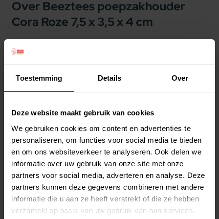
Over Beeztees poepzakhouder
Cora Roze 7,5 x 3,5 x 4 cm
Beeztees poepzakhouder Cora Roze 7,5 x 3,5 x 4
cm
U zult het vast al wel eens hebben meegemaakt,
Toestemming
Details
Over
dat u lekker aan het wandelen bent met uw hond
en dan merkt u opeens dat u de poepzakjes bent
Deze website maakt gebruik van cookies
vergeten zodra uw hond begint aan de grote
We gebruiken cookies om content en advertenties te
boodschap. Dit is vanaf nu verleden tijd met de
Lees meer
personaliseren, om functies voor social media te bieden
Beeztees Cora Poepzakhouder. Dit leuke tasje
en om ons websiteverkeer te analyseren. Ook delen we
met hartjes motief bevestigt u eenvoudig aan de
Productspecificaties
informatie over uw gebruik van onze site met onze
riem of aan uw broek door midden van de
partners voor social media, adverteren en analyse. Deze
Stel uw bestelherinnering in:
(2 weken)
karabijnhaak.
partners kunnen deze gegevens combineren met andere
Elke
Elke
Elke
Er zijn 15 biologische afbreekbare poepzakjes bij
informatie die u aan ze heeft verstrekt of die ze hebben
2 weken
4 weken
6 weken
verzameld op basis van uw gebruik van hun services.
inbegrepen, waarvan het binnenste rolletje van