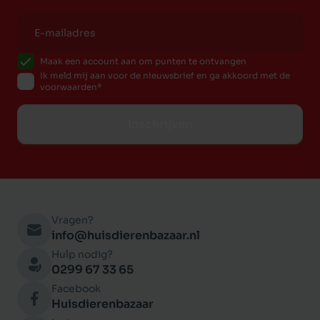
Maak een account aan om punten te ontvangen
Ik meld mij aan voor de nieuwsbrief en ga akkoord met de
voorwaarden
Inschrijven
Vragen?
info@huisdierenbazaar.nl
Hulp nodig?
0299 67 33 65
Facebook
Huisdierenbazaar