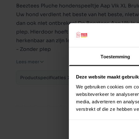
Beeztees Pluche hondenspeeltje Aap Vik XL Bru
Uw hond verdient het beste van het beste, nietw
dan ook niet ontbreken! De Beeztees Aap Vik is
piep. Hierdoor hoeft u niet bang te zijn voor de 
herkenbaar aan zijn leuke oortjes en de lange ar
- Zonder piep
Toestemming
- Gemaakt van pluche
Lees meer
Afmetingen: 80 x 30 x 20 cm (XL)
Deze website maakt gebruik
Productspecificaties
We gebruiken cookies om cont
websiteverkeer te analyseren
media, adverteren en analys
verstrekt of die ze hebben v