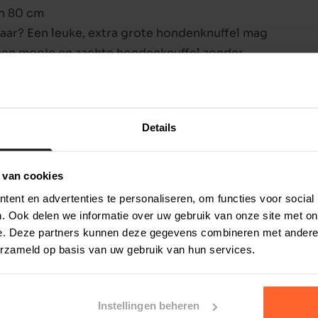
in 80 cm
aar? Een leuke, extra grote hondenknuffel mag
 een mooie en zachte hondenknuffel zonder
hele dag gepiep in huis. Deze aap is goed
men.
Details
 van cookies
ent en advertenties te personaliseren, om functies voor social
. Ook delen we informatie over uw gebruik van onze site met on
e. Deze partners kunnen deze gegevens combineren met andere i
erzameld op basis van uw gebruik van hun services.
Instellingen beheren