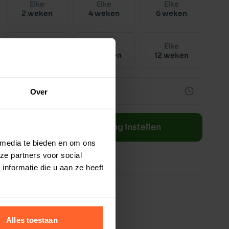
Elke
Elke
Elke
2 weken
4 weken
6 weken
Elke
Elke
Elke
8 weken
10 weken
12 weken
Over
Bestelherinnering instellen
 media te bieden en om ons
ze partners voor social
nformatie die u aan ze heeft
Alles toestaan