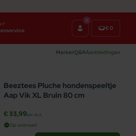
en?
€ 0
tenservice
Merken
Q&A
Aanbiedingen
Beeztees Pluche hondenspeeltje
Aap Vik XL Bruin 80 cm
€ 33,99
per stuk
Op voorraad