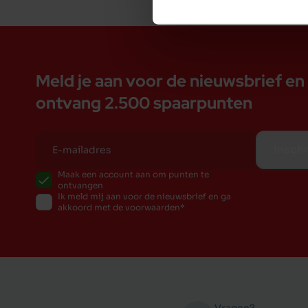
Meld je aan voor de nieuwsbrief en
ontvang 2.500 spaarpunten
Inschr
Maak een account aan om punten te
ontvangen
Ik meld mij aan voor de nieuwsbrief en ga
akkoord met de voorwaarden