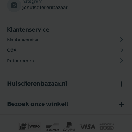
Instagram
@huisdierenbazaar
Klantenservice
Klantenservice
Q&A
Retourneren
Huisdierenbazaar.nl
Over ons
Bezoek onze winkel!
Onze winkel
Huisdierenbazaar
Algemene voorwaarden
J.P. Poelstraat 8
Klantbeoordelingen