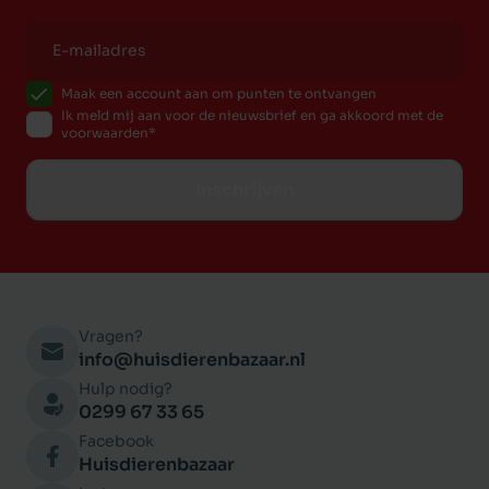
Maak een account aan om punten te ontvangen
Ik meld mij aan voor de nieuwsbrief en ga akkoord met de
voorwaarden
Inschrijven
Vragen?
info@huisdierenbazaar.nl
Hulp nodig?
0299 67 33 65
Facebook
Huisdierenbazaar