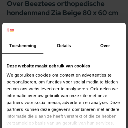
Over Beeztees orthopedische
hondenmand Zia Beige 80 x 60 cm
Beeztees orthopedische hondenmand Zia Beige
80 x 60 cm
Met de Beeztees Memory Foam Hondenmand Zia
Toestemming
Details
Over
bent u er zeker van dat uw hond comfortabel kan
relaxen en slapen. Deze orthopedische
Deze website maakt gebruik van cookies
hondenmand is namelijk gevuld met memory
We gebruiken cookies om content en advertenties te
foam vlokken. Memory foam zorgt ervoor dat de
Lees meer
personaliseren, om functies voor social media te bieden
druk op de gewrichten en rug van uw hond
en om ons websiteverkeer te analyseren. Ook delen we
worden verminderd. Tevens draagt het bij aan
Productspecificaties
informatie over uw gebruik van onze site met onze
het ontspannen van de spieren en bevordert het
partners voor social media, adverteren en analyse. Deze
Stel uw bestelherinnering in:
(2 weken)
de doorbloeding. Ideaal dus voor de wat oudere
partners kunnen deze gegevens combineren met andere
Elke
Elke
Elke
honden of honden met gewrichtsproblemen. De
informatie die u aan ze heeft verstrekt of die ze hebben
2 weken
4 weken
6 weken
verzameld op basis van uw gebruik van hun services.
hoes van de luxe hondenmand is gemaakt van