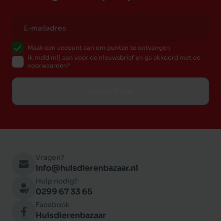
Maak een account aan om punten te ontvangen
Ik meld mij aan voor de nieuwsbrief en ga akkoord met de
voorwaarden
Inschrijven
Vragen?
info@huisdierenbazaar.nl
Hulp nodig?
0299 67 33 65
Facebook
Huisdierenbazaar