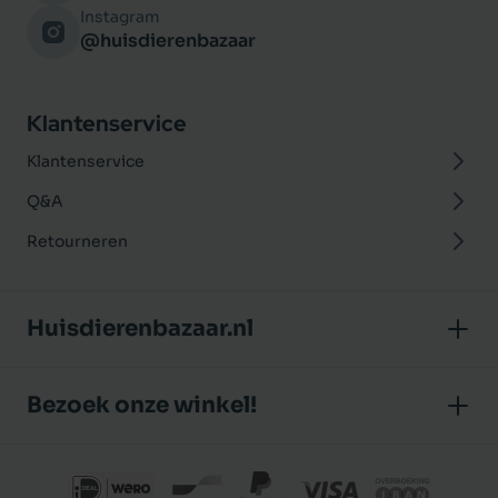
Instagram
@huisdierenbazaar
Klantenservice
Klantenservice
Q&A
Retourneren
Huisdierenbazaar.nl
Over ons
Bezoek onze winkel!
Onze winkel
Huisdierenbazaar
Algemene voorwaarden
J.P. Poelstraat 8