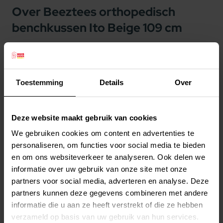
Over Beeztees orthopedisch
benchkussen Ito Beige 109 cm
Beeztees orthopedisch benchkussen Ito Beige
109 cm
Heeft uw hond last van gewrichtsproblemen?
Toestemming
Details
Over
Dan kan het verstandig zijn om te kiezen voor het
Beeztees Memory Foam Ito benchkussen. Dit
Deze website maakt gebruik van cookies
orthopedische hondenkussen zorgt er namelijk
We gebruiken cookies om content en advertenties te
voor dat de druk op zowel de gewrichten als de
Lees meer
personaliseren, om functies voor social media te bieden
rug van de hond wordt verminderd. Dit kussen is
en om ons websiteverkeer te analyseren. Ook delen we
gevuld met regulier schuim met daarop een laag
informatie over uw gebruik van onze site met onze
Productspecificaties
memory foam, wat ervoor zorgt dat het kussen
partners voor social media, adverteren en analyse. Deze
Stel uw bestelherinnering in:
(2 weken)
partners kunnen deze gegevens combineren met andere
zich aanpast aan het lichaam van uw hond.
informatie die u aan ze heeft verstrekt of die ze hebben
Elke
Elke
Elke
Bovendien zorgt de sherpa fleece stof aan de
2 weken
4 weken
6 weken
verzameld op basis van uw gebruik van hun services.
bovenkant ervoor dat je hond extra zacht ligt. Al