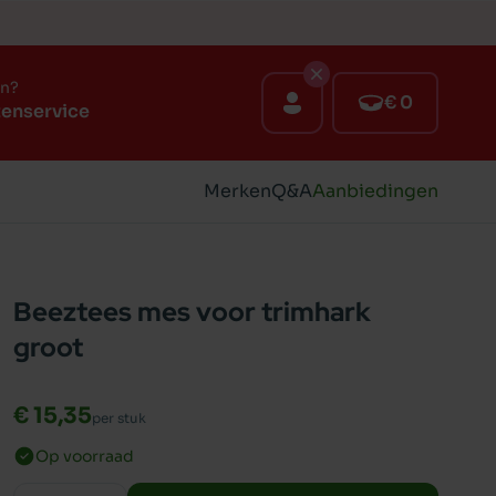
en?
€ 0
tenservice
Merken
Q&A
Aanbiedingen
Beeztees mes voor trimhark
groot
€ 15,35
per stuk
Op voorraad