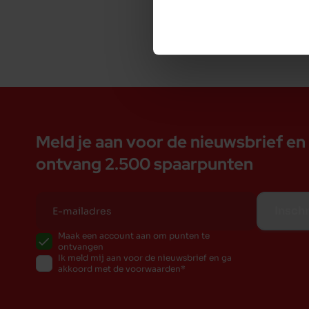
Meld je aan voor de nieuwsbrief en
ontvang 2.500 spaarpunten
Inschr
Maak een account aan om punten te
ontvangen
Ik meld mij aan voor de nieuwsbrief en ga
akkoord met de voorwaarden