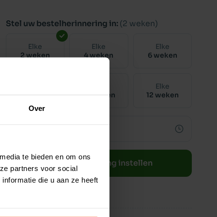
Stel uw bestelherinnering in:
(2 weken)
Elke
Elke
Elke
2 weken
4 weken
6 weken
Elke
Elke
Elke
8 weken
10 weken
12 weken
Over
 media te bieden en om ons
Bestelherinnering instellen
ze partners voor social
nformatie die u aan ze heeft