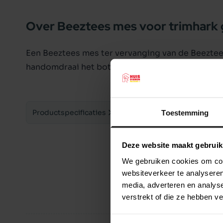
Over Beeztees mes voor trimhark 
Een Beeztees mes ter vervanging van de Beeztees
handomdraai het botte, of kapotte mes van de B
Productspecificaties
Toestemming
Deze website maakt gebruik
We gebruiken cookies om cont
websiteverkeer te analyseren
media, adverteren en analys
verstrekt of die ze hebben v