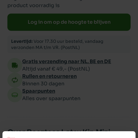
product voorradig is
Log in om op de hoogte te blijven
Levertijd:
Voor 17.30 uur besteld, vandaag
verzonden MA t/m VR. (PostNL)
Gratis verzending naar NL, BE en DE
Altijd vanaf € 49,- (PostNL)
Ruilen en retourneren
Binnen 30 dagen
Spaarpunten
Alles over spaarpunten
Over Beeztees Latex Kip Mini