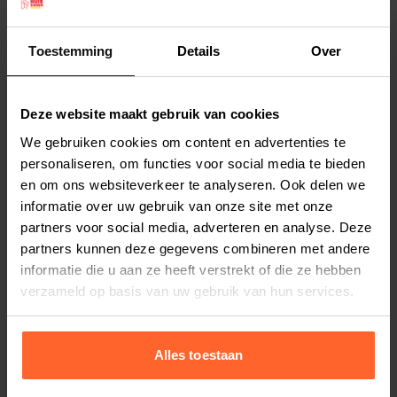
Latex Kip mini.
Toestemming
Details
Over
Productspecificaties
Deze website maakt gebruik van cookies
Stel uw bestelherinnering in:
(2 weken)
We gebruiken cookies om content en advertenties te
personaliseren, om functies voor social media te bieden
Elke
Elke
Elke
en om ons websiteverkeer te analyseren. Ook delen we
2 weken
4 weken
6 weken
informatie over uw gebruik van onze site met onze
partners voor social media, adverteren en analyse. Deze
Elke
Elke
Elke
partners kunnen deze gegevens combineren met andere
8 weken
10 weken
12 weken
informatie die u aan ze heeft verstrekt of die ze hebben
verzameld op basis van uw gebruik van hun services.
Alles toestaan
Bestelherinnering instellen