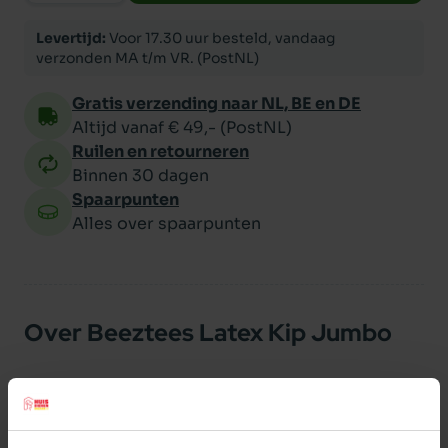
Levertijd:
Voor 17.30 uur besteld, vandaag
verzonden MA t/m VR. (PostNL)
Gratis verzending naar NL, BE en DE
Altijd vanaf € 49,- (PostNL)
Ruilen en retourneren
Binnen 30 dagen
Spaarpunten
Alles over spaarpunten
Over Beeztees Latex Kip Jumbo
Latex Kip jumbo.