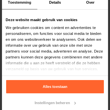
Toestemming
Details
Over
Productspecificaties
Stel uw bestelherinnering in:
(2 weken)
Deze website maakt gebruik van cookies
Elke
Elke
Elke
We gebruiken cookies om content en advertenties te
2 weken
4 weken
6 weken
personaliseren, om functies voor social media te bieden
en om ons websiteverkeer te analyseren. Ook delen we
Elke
Elke
Elke
informatie over uw gebruik van onze site met onze
8 weken
10 weken
12 weken
partners voor social media, adverteren en analyse. Deze
partners kunnen deze gegevens combineren met andere
informatie die u aan ze heeft verstrekt of die ze hebben
verzameld op basis van uw gebruik van hun services.
Bestelherinnering instellen
Alles toestaan
Instellingen beheren